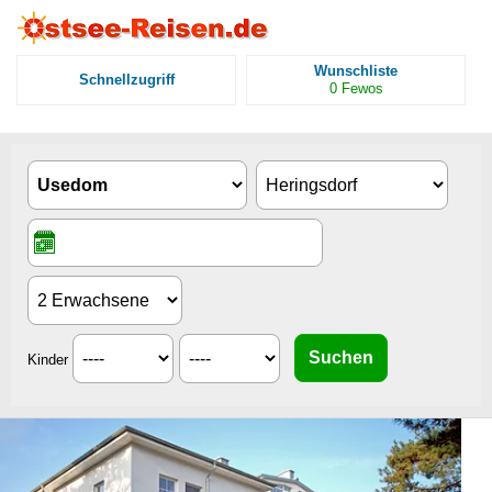
Wunschliste
Schnellzugriff
0
Fewos
Kinder