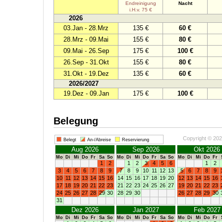
Endreinigung
Nacht
i.H.v. 75 €
2026
03.Jan - 28.Mrz
135 €
60 €
28.Mrz - 09.Mai
155 €
80 €
09.Mai - 26.Sep
175 €
100 €
26.Sep - 31.Okt
155 €
80 €
31.Okt - 19.Dez
135 €
60 €
2026/2027
19.Dez - 09.Jan
175 €
100 €
Belegung
Copyright © 20
Belegt
An-/Abreise
Reservierung
Aug 2026
Sep 2026
Okt 2026
Mo
Di
Mi
Do
Fr
Sa
So
Mo
Di
Mi
Do
Fr
Sa
So
Mo
Di
Mi
Do
Fr
1
2
1
2
3
4
5
6
1
2
3
4
5
6
7
8
9
7
8
9
10
11
12
13
5
6
7
8
9
10
11
12
13
14
15
16
14
15
16
17
18
19
20
12
13
14
15
16
17
18
19
20
21
22
23
21
22
23
24
25
26
27
19
20
21
22
23
24
25
26
27
28
29
30
28
29
30
26
27
28
29
30
31
Dez 2026
Jan 2027
Feb 2027
Mo
Di
Mi
Do
Fr
Sa
So
Mo
Di
Mi
Do
Fr
Sa
So
Mo
Di
Mi
Do
Fr