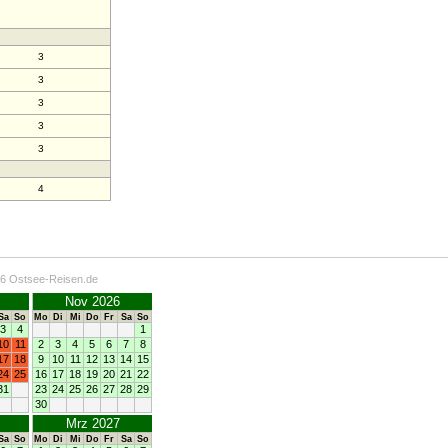
3
3
3
3
3
4
26 Ostsee-Reisen.de
Nov 2026
Sa
So
Mo
Di
Mi
Do
Fr
Sa
So
3
4
1
10
11
2
3
4
5
6
7
8
17
18
9
10
11
12
13
14
15
24
25
16
17
18
19
20
21
22
31
23
24
25
26
27
28
29
30
Mrz 2027
Sa
So
Mo
Di
Mi
Do
Fr
Sa
So