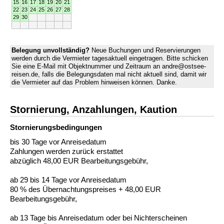
15
16
17
18
19
20
21
22
23
24
25
26
27
28
29
30
Belegung unvollständig?
Neue Buchungen und Reservierungen
werden durch die Vermieter tagesaktuell eingetragen. Bitte schicken
Sie eine E-Mail mit Objektnummer und Zeitraum an andre@ostsee-
reisen.de, falls die Belegungsdaten mal nicht aktuell sind, damit wir
die Vermieter auf das Problem hinweisen können. Danke.
Stornierung, Anzahlungen, Kaution
Stornierungs­bedingungen
bis 30 Tage vor Anreisedatum
Zahlungen werden zurück erstattet
abzüglich 48,00 EUR Bearbeitungsgebühr,
ab 29 bis 14 Tage vor Anreisedatum
80 % des Übernachtungspreises + 48,00 EUR
Bearbeitungsgebühr,
ab 13 Tage bis Anreisedatum oder bei Nichterscheinen