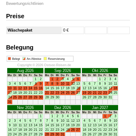
Bewertungsrichtlinien
Preise
Wäschepaket
0 €
Belegung
Belegt
An-/Abreise
Reservierung
Copyright © 2026 Ostsee-Reisen.de
Aug 2026
Sep 2026
Okt 2026
Mo
Di
Mi
Do
Fr
Sa
So
Mo
Di
Mi
Do
Fr
Sa
So
Mo
Di
Mi
Do
Fr
Sa
So
1
2
1
2
3
4
5
6
1
2
3
4
3
4
5
6
7
8
9
7
8
9
10
11
12
13
5
6
7
8
9
10
11
10
11
12
13
14
15
16
14
15
16
17
18
19
20
12
13
14
15
16
17
18
17
18
19
20
21
22
23
21
22
23
24
25
26
27
19
20
21
22
23
24
25
24
25
26
27
28
29
30
28
29
30
26
27
28
29
30
31
31
Nov 2026
Dez 2026
Jan 2027
Mo
Di
Mi
Do
Fr
Sa
So
Mo
Di
Mi
Do
Fr
Sa
So
Mo
Di
Mi
Do
Fr
Sa
So
1
1
2
3
4
5
6
1
2
3
2
3
4
5
6
7
8
7
8
9
10
11
12
13
4
5
6
7
8
9
10
9
10
11
12
13
14
15
14
15
16
17
18
19
20
11
12
13
14
15
16
17
16
17
18
19
20
21
22
21
22
23
24
25
26
27
18
19
20
21
22
23
24
23
24
25
26
27
28
29
28
29
30
31
25
26
27
28
29
30
31