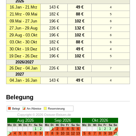
2026
16.Jan - 21.Mrz
143 €
49 €
4
21.Mrz - 09.Mai
182 €
88 €
5
09.Mai - 27.Jun
196 €
102 €
6
27.Jun - 29.Aug
226 €
132 €
7
29.Aug - 03.Okt
196 €
102 €
6
03.Okt - 30.Okt
182 €
88 €
6
30.Okt - 19.Dez
143 €
49 €
4
19.Dez - 26.Dez
196 €
102 €
5
2026/2027
26.Dez - 04.Jan
226 €
132 €
7
2027
04.Jan - 16.Jan
143 €
49 €
4
Belegung
Belegt
An-/Abreise
Reservierung
Copyright © 2026 Ostsee-Reisen.de
Aug 2026
Sep 2026
Okt 2026
Mo
Di
Mi
Do
Fr
Sa
So
Mo
Di
Mi
Do
Fr
Sa
So
Mo
Di
Mi
Do
Fr
Sa
So
1
2
1
2
3
4
5
6
1
2
3
4
3
4
5
6
7
8
9
7
8
9
10
11
12
13
5
6
7
8
9
10
11