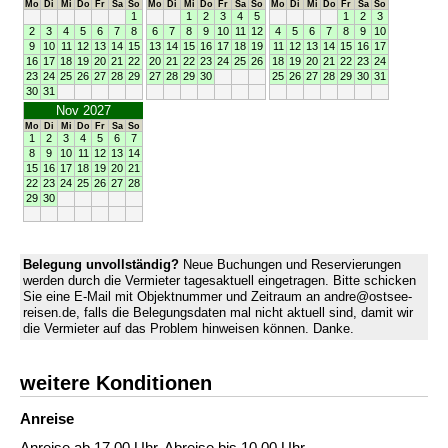
Mo
Di
Mi
Do
Fr
Sa
So
Mo
Di
Mi
Do
Fr
Sa
So
Mo
Di
Mi
Do
Fr
Sa
So
1
1
2
3
4
5
1
2
3
2
3
4
5
6
7
8
6
7
8
9
10
11
12
4
5
6
7
8
9
10
9
10
11
12
13
14
15
13
14
15
16
17
18
19
11
12
13
14
15
16
17
16
17
18
19
20
21
22
20
21
22
23
24
25
26
18
19
20
21
22
23
24
23
24
25
26
27
28
29
27
28
29
30
25
26
27
28
29
30
31
30
31
Nov 2027
Mo
Di
Mi
Do
Fr
Sa
So
1
2
3
4
5
6
7
8
9
10
11
12
13
14
15
16
17
18
19
20
21
22
23
24
25
26
27
28
29
30
Belegung unvollständig?
Neue Buchungen und Reservierungen
werden durch die Vermieter tagesaktuell eingetragen. Bitte schicken
Sie eine E-Mail mit Objektnummer und Zeitraum an andre@ostsee-
reisen.de, falls die Belegungsdaten mal nicht aktuell sind, damit wir
die Vermieter auf das Problem hinweisen können. Danke.
weitere Konditionen
Anreise
Anreise ab 17.00 Uhr. Abreise bis 10.00 Uhr.