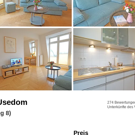
- Usedom
274 Bewertungen 
Unterkünfte des 
g 8)
Preis