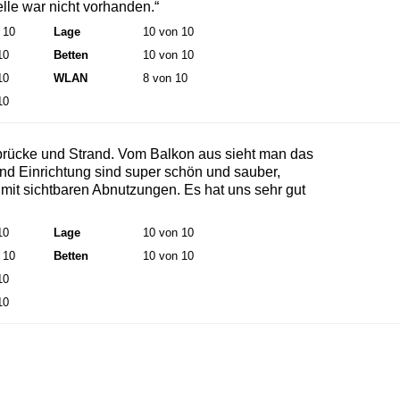
lle war nicht vorhanden.“
 10
Lage
10 von 10
10
Betten
10 von 10
10
WLAN
8 von 10
10
rücke und Strand. Vom Balkon aus sieht man das
nd Einrichtung sind super schön und sauber,
e mit sichtbaren Abnutzungen. Es hat uns sehr gut
10
Lage
10 von 10
 10
Betten
10 von 10
10
10