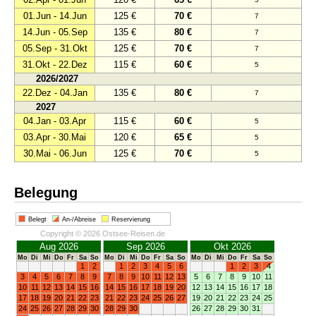
01.Jun - 14.Jun
125 €
70 €
7
14.Jun - 05.Sep
135 €
80 €
7
05.Sep - 31.Okt
125 €
70 €
7
31.Okt - 22.Dez
115 €
60 €
5
2026/2027
22.Dez - 04.Jan
135 €
80 €
7
2027
04.Jan - 03.Apr
115 €
60 €
5
03.Apr - 30.Mai
120 €
65 €
5
30.Mai - 06.Jun
125 €
70 €
5
Belegung
Belegt
An-/Abreise
Reservierung
Copyright © 2026 Ostsee-Reisen.de
Aug 2026
Sep 2026
Okt 2026
Mo
Di
Mi
Do
Fr
Sa
So
Mo
Di
Mi
Do
Fr
Sa
So
Mo
Di
Mi
Do
Fr
Sa
So
1
2
1
2
3
4
5
6
1
2
3
4
3
4
5
6
7
8
9
7
8
9
10
11
12
13
5
6
7
8
9
10
11
10
11
12
13
14
15
16
14
15
16
17
18
19
20
12
13
14
15
16
17
18
17
18
19
20
21
22
23
21
22
23
24
25
26
27
19
20
21
22
23
24
25
24
25
26
27
28
29
30
28
29
30
26
27
28
29
30
31