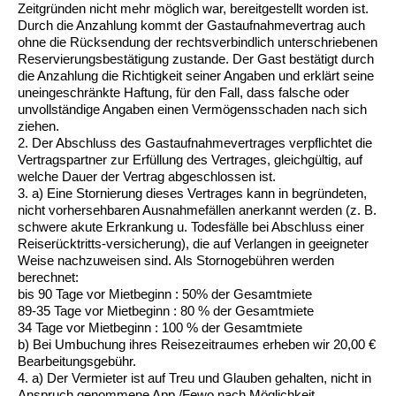
Zeitgründen nicht mehr möglich war, bereitgestellt worden ist.
Durch die Anzahlung kommt der Gastaufnahmevertrag auch
ohne die Rücksendung der rechtsverbindlich unterschriebenen
Reservierungsbestätigung zustande. Der Gast bestätigt durch
die Anzahlung die Richtigkeit seiner Angaben und erklärt seine
uneingeschränkte Haftung, für den Fall, dass falsche oder
unvollständige Angaben einen Vermögensschaden nach sich
ziehen.
2. Der Abschluss des Gastaufnahmevertrages verpflichtet die
Vertragspartner zur Erfüllung des Vertrages, gleichgültig, auf
welche Dauer der Vertrag abgeschlossen ist.
3. a) Eine Stornierung dieses Vertrages kann in begründeten,
nicht vorhersehbaren Ausnahmefällen anerkannt werden (z. B.
schwere akute Erkrankung u. Todesfälle bei Abschluss einer
Reiserücktritts-versicherung), die auf Verlangen in geeigneter
Weise nachzuweisen sind. Als Stornogebühren werden
berechnet:
bis 90 Tage vor Mietbeginn : 50% der Gesamtmiete
89-35 Tage vor Mietbeginn : 80 % der Gesamtmiete
34 Tage vor Mietbeginn : 100 % der Gesamtmiete
b) Bei Umbuchung ihres Reisezeitraumes erheben wir 20,00 €
Bearbeitungsgebühr.
4. a) Der Vermieter ist auf Treu und Glauben gehalten, nicht in
Anspruch genommene App./Fewo nach Möglichkeit