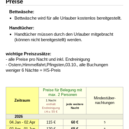
Preise
Bettwäsche:
Bettwäsche wird für alle Urlauber kostenlos bereitgestellt.
Handtücher:
Handtücher müssen durch den Urlauber mitgebracht
(können nicht bereitgestellt) werden.
wichtige Preiszusätze:
- alle Preise pro Nacht und inkl. Endreinigung
- Ostern,Himmelfahrt,Pfingsten,03.10., alle Buchungen
weniger 6 Nächte = HS-Preis
Preise für Belegung mit
max. 2 Personen
Mindestüber-
Zeitraum
1.Nacht
nachtungen
enthält
jede weitere
Endreinigung
Nacht
i.H.v. 55 €
2026
04.Jan - 02.Apr
115 €
60 €
5
02.Apr - 01.Jun
120 €
65 €
5