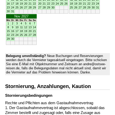
16
17
18
19
20
21
22
20
21
22
23
24
25
26
18
19
20
21
22
23
24
23
24
25
26
27
28
29
27
28
29
30
25
26
27
28
29
30
31
30
31
Nov 2027
Mo
Di
Mi
Do
Fr
Sa
So
1
2
3
4
5
6
7
8
9
10
11
12
13
14
15
16
17
18
19
20
21
22
23
24
25
26
27
28
29
30
Belegung unvollständig?
Neue Buchungen und Reservierungen
werden durch die Vermieter tagesaktuell eingetragen. Bitte schicken
Sie eine E-Mail mit Objektnummer und Zeitraum an andre@ostsee-
reisen.de, falls die Belegungsdaten mal nicht aktuell sind, damit wir
die Vermieter auf das Problem hinweisen können. Danke.
Stornierung, Anzahlungen, Kaution
Stornierungs­bedingungen
Rechte und Pflichten aus dem Gastaufnahmevertrag
1. Der Gastaufnahmevertrag ist abgeschlossen, sobald das
Zimmer bestellt und zugesagt oder, falls eine Zusage aus