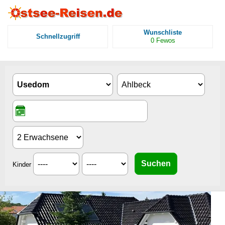
Wunschliste
Schnellzugriff
0
Fewos
Kinder