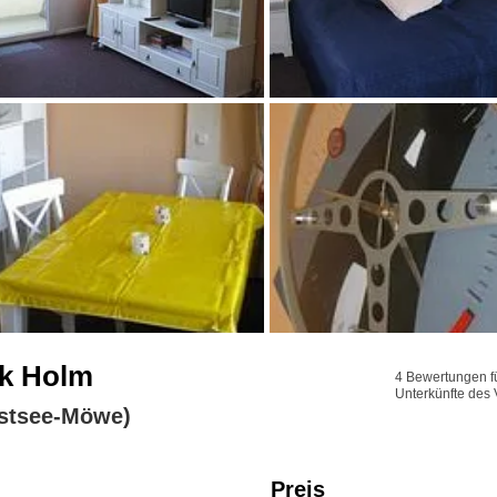
rk Holm
4 Bewertungen fü
Unterkünfte des 
stsee-Möwe)
Preis