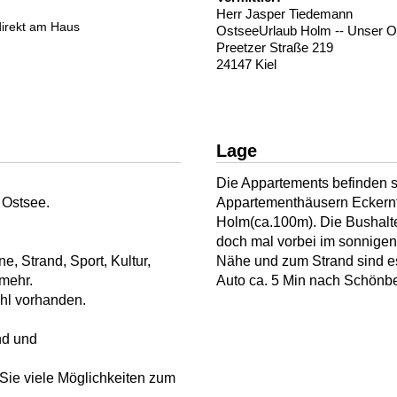
Herr Jasper Tiedemann
direkt am Haus
OstseeUrlaub Holm -- Unser O
Preetzer Straße 219
24147 Kiel
Lage
Die Appartements befinden s
 Ostsee.
Appartementhäusern Eckernf
Holm(ca.100m). Die Bushaltes
doch mal vorbei im sonnigen 
 Strand, Sport, Kultur,
Nähe und zum Strand sind e
 mehr.
Auto ca. 5 Min nach Schönbe
ahl vorhanden.
nd und
 Sie viele Möglichkeiten zum