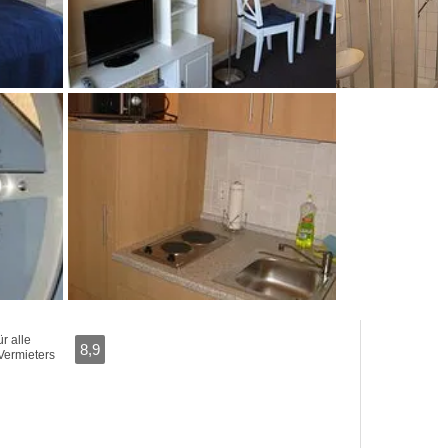
r alle
8,9
Vermieters