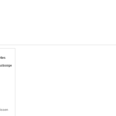
ttes
ulässige
issen