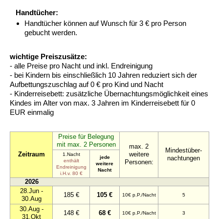
Handtücher:
Handtücher können auf Wunsch für 3 € pro Person
gebucht werden.
wichtige Preiszusätze:
- alle Preise pro Nacht und inkl. Endreinigung
- bei Kindern bis einschließlich 10 Jahren reduziert sich der
Aufbettungszuschlag auf 0 € pro Kind und Nacht
- Kinderreisebett: zusätzliche Übernachtungsmöglichkeit eines
Kindes im Alter von max. 3 Jahren im Kinderreisebett für 0
EUR einmalig
Preise für Belegung
mit max. 2 Personen
max. 2
Mindestüber-
Zeitraum
weitere
1.Nacht
jede
nachtungen
enthält
Personen:
weitere
Endreinigung
Nacht
i.H.v. 80 €
2026
28.Jun -
185 €
105 €
10€ p.P./Nacht
5
30.Aug
30.Aug -
148 €
68 €
10€ p.P./Nacht
3
31.Okt