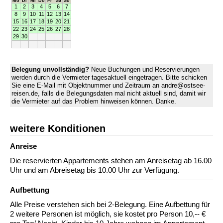
Mo
Di
Mi
Do
Fr
Sa
So
1
2
3
4
5
6
7
8
9
10
11
12
13
14
15
16
17
18
19
20
21
22
23
24
25
26
27
28
29
30
Belegung unvollständig?
Neue Buchungen und Reservierungen
werden durch die Vermieter tagesaktuell eingetragen. Bitte schicken
Sie eine E-Mail mit Objektnummer und Zeitraum an andre@ostsee-
reisen.de, falls die Belegungsdaten mal nicht aktuell sind, damit wir
die Vermieter auf das Problem hinweisen können. Danke.
weitere Konditionen
Anreise
Die reservierten Appartements stehen am Anreisetag ab 16.00
Uhr und am Abreisetag bis 10.00 Uhr zur Verfügung.
Aufbettung
Alle Preise verstehen sich bei 2-Belegung. Eine Aufbettung für
2 weitere Personen ist möglich, sie kostet pro Person 10,-- €