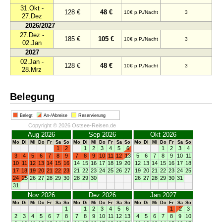
31.Okt -
128 €
48 €
10€ p.P./Nacht
3
27.Dez
2026/2027
27.Dez -
185 €
105 €
10€ p.P./Nacht
3
02.Jan
2027
02.Jan -
128 €
48 €
10€ p.P./Nacht
3
28.Mrz
Belegung
Belegt
An-/Abreise
Reservierung
Copyright © 2026 Ostsee-Reisen.de
Aug 2026
Sep 2026
Okt 2026
Mo
Di
Mi
Do
Fr
Sa
So
Mo
Di
Mi
Do
Fr
Sa
So
Mo
Di
Mi
Do
Fr
Sa
So
1
2
1
2
3
4
5
6
1
2
3
4
3
4
5
6
7
8
9
7
8
9
10
11
12
13
5
6
7
8
9
10
11
10
11
12
13
14
15
16
14
15
16
17
18
19
20
12
13
14
15
16
17
18
17
18
19
20
21
22
23
21
22
23
24
25
26
27
19
20
21
22
23
24
25
24
25
26
27
28
29
30
28
29
30
26
27
28
29
30
31
31
Nov 2026
Dez 2026
Jan 2027
Mo
Di
Mi
Do
Fr
Sa
So
Mo
Di
Mi
Do
Fr
Sa
So
Mo
Di
Mi
Do
Fr
Sa
So
1
1
2
3
4
5
6
1
2
3
2
3
4
5
6
7
8
7
8
9
10
11
12
13
4
5
6
7
8
9
10