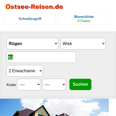
Wunschliste
Schnellzugriff
0
Fewos
Kinder