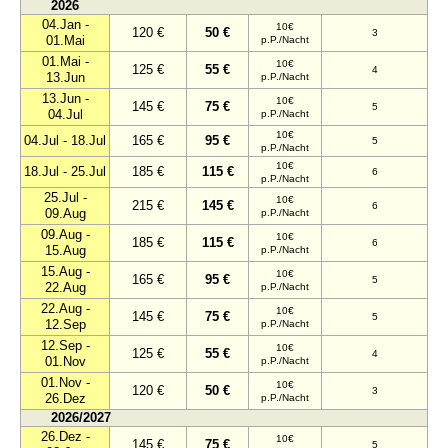
2026
04.Jan -
10€
120 €
50 €
3
01.Mai
p.P./Nacht
01.Mai -
10€
125 €
55 €
4
13.Jun
p.P./Nacht
13.Jun -
10€
145 €
75 €
5
04.Jul
p.P./Nacht
10€
04.Jul - 18.Jul
165 €
95 €
5
p.P./Nacht
10€
18.Jul - 25.Jul
185 €
115 €
6
p.P./Nacht
25.Jul -
10€
215 €
145 €
6
09.Aug
p.P./Nacht
09.Aug -
10€
185 €
115 €
6
15.Aug
p.P./Nacht
15.Aug -
10€
165 €
95 €
5
22.Aug
p.P./Nacht
22.Aug -
10€
145 €
75 €
5
12.Sep
p.P./Nacht
12.Sep -
10€
125 €
55 €
4
01.Nov
p.P./Nacht
01.Nov -
10€
120 €
50 €
3
26.Dez
p.P./Nacht
2026/2027
26.Dez -
10€
145 €
75 €
5