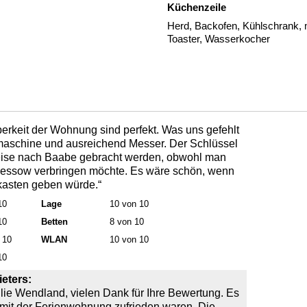
Küchenzeile
Herd, Backofen, Kühlschrank, m
Toaster, Wasserkocher
erkeit der Wohnung sind perfekt. Was uns gefehlt
lmaschine und ausreichend Messer. Der Schlüssel
eise nach Baabe gebracht werden, obwohl man
iessow verbringen möchte. Es wäre schön, wenn
kasten geben würde.“
10
Lage
10 von 10
10
Betten
8 von 10
 10
WLAN
10 von 10
10
eters:
lie Wendland, vielen Dank für Ihre Bewertung. Es
e mit der Ferienwohnung zufrieden waren. Die