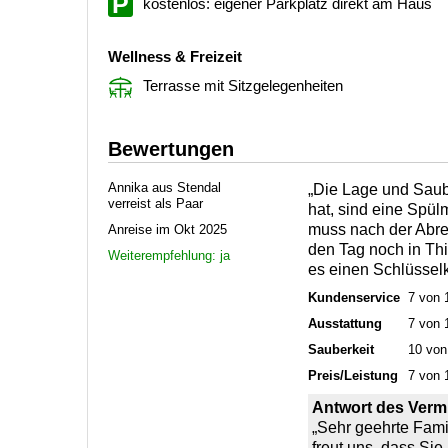
kostenlos: eigener Parkplatz direkt am Haus
Wellness & Freizeit
Terrasse mit Sitzgelegenheiten
Bewertungen
Annika aus Stendal
„Die Lage und Saub
verreist als Paar
hat, sind eine Spü
muss nach der Abr
Anreise im Okt 2025
den Tag noch in Th
Weiterempfehlung: ja
es einen Schlüssel
Kundenservice
7 von 
Ausstattung
7 von 
Sauberkeit
10 von
Preis/Leistung
7 von 
Antwort des Vermi
„Sehr geehrte Fami
freut uns, dass Si