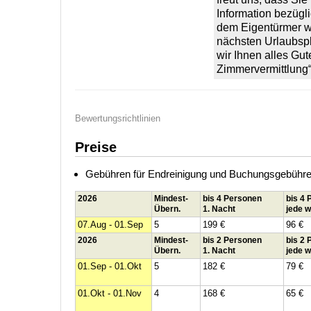
Information bezüg
dem Eigentürmer we
nächsten Urlaubsp
wir Ihnen alles Gu
Zimmervermittlung
Bewertungsrichtlinien
Preise
Gebühren für Endreinigung und Buchungsgebühren 
2026
Mindest-
bis 4 Personen
bis 4
Übern.
1. Nacht
jede w
07.Aug - 01.Sep
5
199 €
96 €
2026
Mindest-
bis 2 Personen
bis 2
Übern.
1. Nacht
jede w
01.Sep - 01.Okt
5
182 €
79 €
01.Okt - 01.Nov
4
168 €
65 €