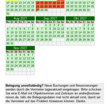
10
11
12
13
14
15
16
14
15
16
17
18
19
20
12
13
14
15
16
17
18
17
18
19
20
21
22
23
21
22
23
24
25
26
27
19
20
21
22
23
24
25
24
25
26
27
28
29
30
28
29
30
26
27
28
29
30
31
31
Aug 2027
Sep 2027
Okt 2027
Mo
Di
Mi
Do
Fr
Sa
So
Mo
Di
Mi
Do
Fr
Sa
So
Mo
Di
Mi
Do
Fr
Sa
So
1
1
2
3
4
5
1
2
3
2
3
4
5
6
7
8
6
7
8
9
10
11
12
4
5
6
7
8
9
10
9
10
11
12
13
14
15
13
14
15
16
17
18
19
11
12
13
14
15
16
17
16
17
18
19
20
21
22
20
21
22
23
24
25
26
18
19
20
21
22
23
24
23
24
25
26
27
28
29
27
28
29
30
25
26
27
28
29
30
31
30
31
Nov 2027
Mo
Di
Mi
Do
Fr
Sa
So
1
2
3
4
5
6
7
8
9
10
11
12
13
14
15
16
17
18
19
20
21
22
23
24
25
26
27
28
29
30
Belegung unvollständig?
Neue Buchungen und Reservierungen
werden durch die Vermieter tagesaktuell eingetragen. Bitte schicken
Sie eine E-Mail mit Objektnummer und Zeitraum an andre@ostsee-
reisen.de, falls die Belegungsdaten mal nicht aktuell sind, damit wir
die Vermieter auf das Problem hinweisen können. Danke.