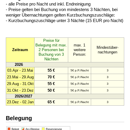
- alle Preise pro Nacht und inkl. Endreinigung
- Preise gelten bei Buchung von mindestens 3 Nächten, bei
weniger Übernachtungen gelten Kurzbuchungszuschläge:
- Kurzbuchungszuschläge unter 3 Nächte (15 EUR pro Nacht)
Preise für
Belegung mit max.
max. 1
Mindestüber-
Zeitraum
2 Personen bei
weitere
nachtungen
Buchung von 3
Person:
Nächten
2026
03.Apr - 23.Mai
55 €
5€ p.P./Nacht
3
23.Mai - 29.Aug
70 €
5€ p.P./Nacht
3
29.Aug - 31.Okt
55 €
5€ p.P./Nacht
3
31.Okt - 23.Dez
50 €
5€ p.P./Nacht
3
2026/2027
23.Dez - 02.Jan
65 €
5€ p.P./Nacht
3
Belegung
Belegt
An-/Abreise
Reservierung