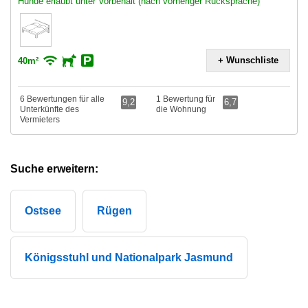
Hunde erlaubt unter Vorbehalt (nach vorheriger Rücksprache)
+ Wunschliste
40m²
6 Bewertungen für alle
1 Bewertung für
9,2
6,7
Unterkünfte des
die Wohnung
Vermieters
Suche erweitern:
Ostsee
Rügen
Königsstuhl und Nationalpark Jasmund