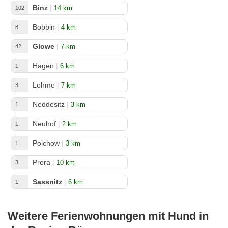
Binz
|
14 km
102
Bobbin
|
4 km
8
Glowe
|
7 km
42
Hagen
|
6 km
1
Lohme
|
7 km
3
Neddesitz
|
3 km
1
Neuhof
|
2 km
1
Polchow
|
3 km
1
Prora
|
10 km
3
Sassnitz
|
6 km
1
Weitere Ferienwohnungen mit Hund in