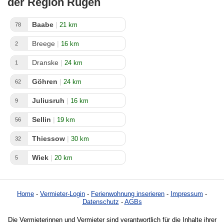
der Region Rügen
Baabe
|
21 km
78
Breege
|
16 km
2
Dranske
|
24 km
1
Göhren
|
24 km
62
Juliusruh
|
16 km
9
Sellin
|
19 km
56
Thiessow
|
30 km
32
Wiek
|
20 km
5
Home
-
Vermieter-Login
-
Ferienwohnung inserieren
-
Impressum
-
Datenschutz
-
AGBs
Die Vermieterinnen und Vermieter sind verantwortlich für die Inhalte ihrer