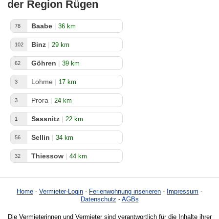
der Region Rügen
Baabe
|
36 km
78
Binz
|
29 km
102
Göhren
|
39 km
62
Lohme
|
17 km
3
Prora
|
24 km
3
Sassnitz
|
22 km
1
Sellin
|
34 km
56
Thiessow
|
44 km
32
Home
-
Vermieter-Login
-
Ferienwohnung inserieren
-
Impressum
-
Datenschutz
-
AGBs
Die Vermieterinnen und Vermieter sind verantwortlich für die Inhalte ihrer