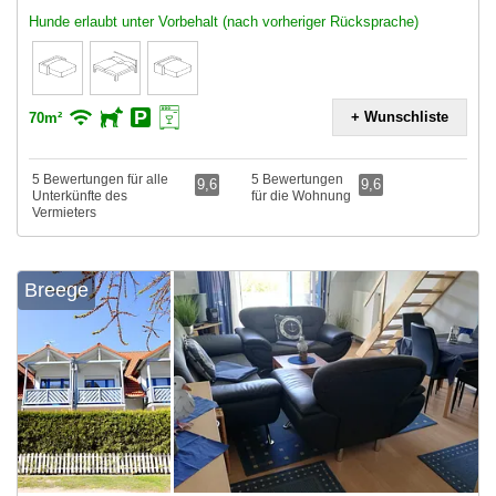
Hunde erlaubt unter Vorbehalt (nach vorheriger Rücksprache)
+ Wunschliste
70m²
5 Bewertungen für alle
5 Bewertungen
9,6
9,6
Unterkünfte des
für die Wohnung
Vermieters
Breege