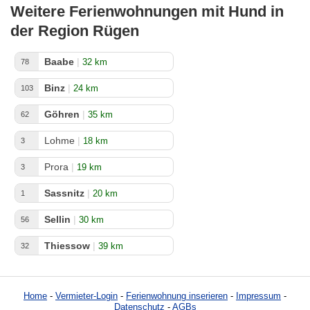
Weitere Ferienwohnungen mit Hund in
der Region Rügen
Baabe
|
32 km
78
Binz
|
24 km
103
Göhren
|
35 km
62
Lohme
|
18 km
3
Prora
|
19 km
3
Sassnitz
|
20 km
1
Sellin
|
30 km
56
Thiessow
|
39 km
32
Home
-
Vermieter-Login
-
Ferienwohnung inserieren
-
Impressum
-
Datenschutz
-
AGBs