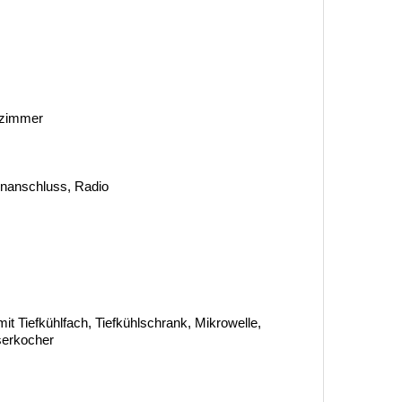
fzimmer
tenanschluss, Radio
it Tiefkühlfach, Tiefkühlschrank, Mikrowelle,
serkocher