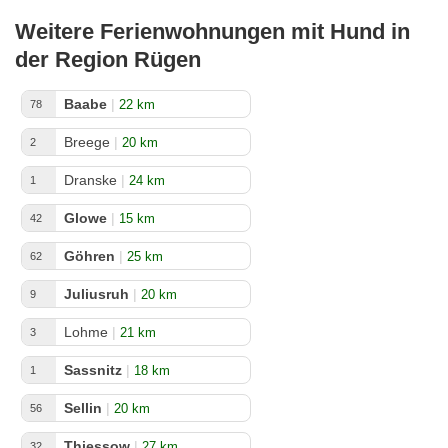
Weitere Ferienwohnungen mit Hund in
der Region Rügen
Baabe
|
22 km
78
Breege
|
20 km
2
Dranske
|
24 km
1
Glowe
|
15 km
42
Göhren
|
25 km
62
Juliusruh
|
20 km
9
Lohme
|
21 km
3
Sassnitz
|
18 km
1
Sellin
|
20 km
56
Thiessow
|
27 km
32