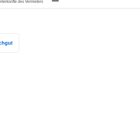
nterkünfte des Vermieters
chgut