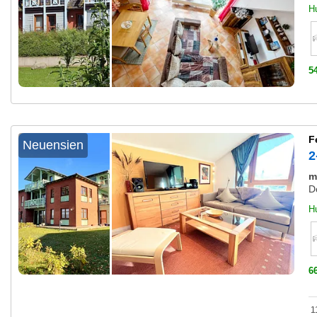
H
5
F
Neuensien
2
m
D
Hu
6
1