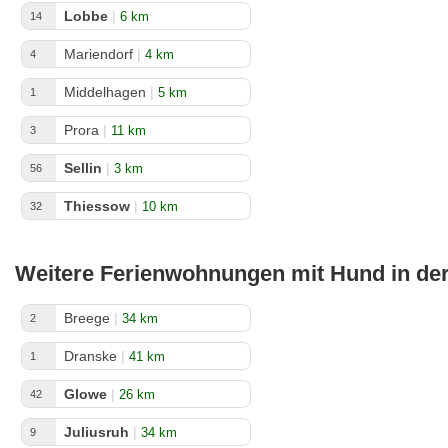
Lobbe
|
6 km
14
Mariendorf
|
4 km
4
Middelhagen
|
5 km
1
Prora
|
11 km
3
Sellin
|
3 km
56
Thiessow
|
10 km
32
Weitere Ferienwohnungen mit Hund in de
Breege
|
34 km
2
Dranske
|
41 km
1
Glowe
|
26 km
42
Juliusruh
|
34 km
9