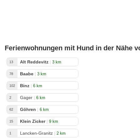
Ferienwohnungen mit Hund in der Nähe v
Alt Reddevitz
|
3 km
13
Baabe
|
3 km
78
Binz
|
6 km
102
Gager
|
6 km
2
Göhren
|
6 km
62
Klein Zicker
|
9 km
15
Lancken-Granitz
|
2 km
1