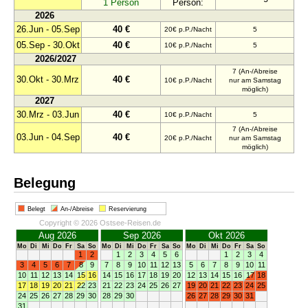
1 Person
Person:
2026
26.Jun - 05.Sep
40 €
20€ p.P./Nacht
5
05.Sep - 30.Okt
40 €
10€ p.P./Nacht
5
2026/2027
7 (An-/Abreise
30.Okt - 30.Mrz
40 €
10€ p.P./Nacht
nur am Samstag
möglich)
2027
30.Mrz - 03.Jun
40 €
10€ p.P./Nacht
5
7 (An-/Abreise
03.Jun - 04.Sep
40 €
20€ p.P./Nacht
nur am Samstag
möglich)
Belegung
Belegt
An-/Abreise
Reservierung
Copyright © 2026 Ostsee-Reisen.de
Aug 2026
Sep 2026
Okt 2026
Mo
Di
Mi
Do
Fr
Sa
So
Mo
Di
Mi
Do
Fr
Sa
So
Mo
Di
Mi
Do
Fr
Sa
So
1
2
1
2
3
4
5
6
1
2
3
4
3
4
5
6
7
8
9
7
8
9
10
11
12
13
5
6
7
8
9
10
11
10
11
12
13
14
15
16
14
15
16
17
18
19
20
12
13
14
15
16
17
18
17
18
19
20
21
22
23
21
22
23
24
25
26
27
19
20
21
22
23
24
25
24
25
26
27
28
29
30
28
29
30
26
27
28
29
30
31
31