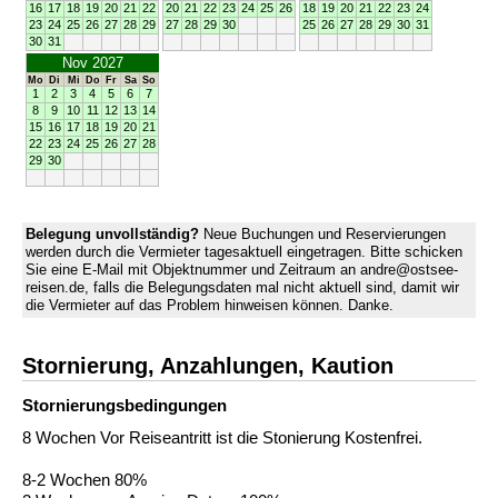
16
17
18
19
20
21
22
20
21
22
23
24
25
26
18
19
20
21
22
23
24
23
24
25
26
27
28
29
27
28
29
30
25
26
27
28
29
30
31
30
31
Nov 2027
Mo
Di
Mi
Do
Fr
Sa
So
1
2
3
4
5
6
7
8
9
10
11
12
13
14
15
16
17
18
19
20
21
22
23
24
25
26
27
28
29
30
Belegung unvollständig?
Neue Buchungen und Reservierungen
werden durch die Vermieter tagesaktuell eingetragen. Bitte schicken
Sie eine E-Mail mit Objektnummer und Zeitraum an andre@ostsee-
reisen.de, falls die Belegungsdaten mal nicht aktuell sind, damit wir
die Vermieter auf das Problem hinweisen können. Danke.
Stornierung, Anzahlungen, Kaution
Stornierungs­bedingungen
8 Wochen Vor Reiseantritt ist die Stonierung Kostenfrei.
8-2 Wochen 80%