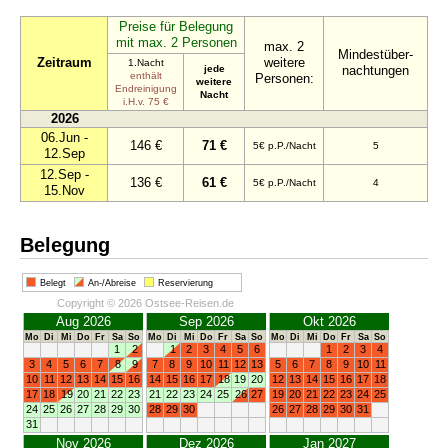
Preise für Belegung
mit max. 2 Personen
max. 2
Mindestüber-
Zeitraum
weitere
1.Nacht
jede
nachtungen
enthält
Personen:
weitere
Endreinigung
Nacht
i.H.v. 75 €
2026
06.Jun -
146 €
71 €
5€ p.P./Nacht
5
12.Sep
12.Sep -
136 €
61 €
5€ p.P./Nacht
4
15.Nov
Belegung
Belegt
An-/Abreise
Reservierung
Copyright © 2026 Ostsee-Reisen.de
Aug 2026
Sep 2026
Okt 2026
Mo
Di
Mi
Do
Fr
Sa
So
Mo
Di
Mi
Do
Fr
Sa
So
Mo
Di
Mi
Do
Fr
Sa
So
1
2
1
2
3
4
5
6
1
2
3
4
3
4
5
6
7
8
9
7
8
9
10
11
12
13
5
6
7
8
9
10
11
10
11
12
13
14
15
16
14
15
16
17
18
19
20
12
13
14
15
16
17
18
17
18
19
20
21
22
23
21
22
23
24
25
26
27
19
20
21
22
23
24
25
24
25
26
27
28
29
30
28
29
30
26
27
28
29
30
31
31
Nov 2026
Dez 2026
Jan 2027