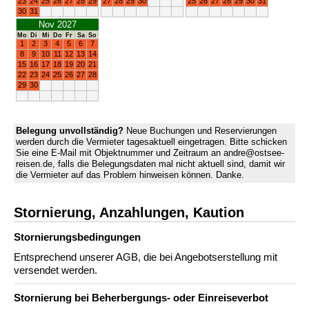
23
24
25
26
27
28
29
27
28
29
30
25
26
27
28
29
30
31
30
31
Nov 2027
Mo
Di
Mi
Do
Fr
Sa
So
1
2
3
4
5
6
7
8
9
10
11
12
13
14
15
16
17
18
19
20
21
22
23
24
25
26
27
28
29
30
Belegung unvollständig?
Neue Buchungen und Reservierungen
werden durch die Vermieter tagesaktuell eingetragen. Bitte schicken
Sie eine E-Mail mit Objektnummer und Zeitraum an andre@ostsee-
reisen.de, falls die Belegungsdaten mal nicht aktuell sind, damit wir
die Vermieter auf das Problem hinweisen können. Danke.
Stornierung, Anzahlungen, Kaution
Stornierungs­bedingungen
Entsprechend unserer AGB, die bei Angebotserstellung mit
versendet werden.
Stornierung bei Beherbergungs- oder Einreiseverbot