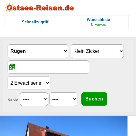
Wunschliste
Schnellzugriff
0
Fewos
Kinder