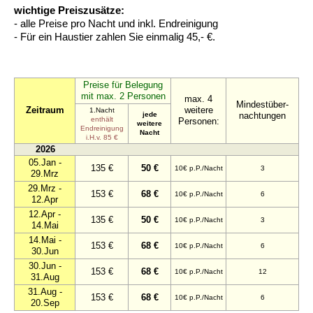
wichtige Preiszusätze:
- alle Preise pro Nacht und inkl. Endreinigung
- Für ein Haustier zahlen Sie einmalig 45,- €.
Preise für Belegung
mit max. 2 Personen
max. 4
Mindestüber-
Zeitraum
weitere
1.Nacht
jede
nachtungen
enthält
Personen:
weitere
Endreinigung
Nacht
i.H.v. 85 €
2026
05.Jan -
135 €
50 €
10€ p.P./Nacht
3
29.Mrz
29.Mrz -
153 €
68 €
10€ p.P./Nacht
6
12.Apr
12.Apr -
135 €
50 €
10€ p.P./Nacht
3
14.Mai
14.Mai -
153 €
68 €
10€ p.P./Nacht
6
30.Jun
30.Jun -
153 €
68 €
10€ p.P./Nacht
12
31.Aug
31.Aug -
153 €
68 €
10€ p.P./Nacht
6
20.Sep