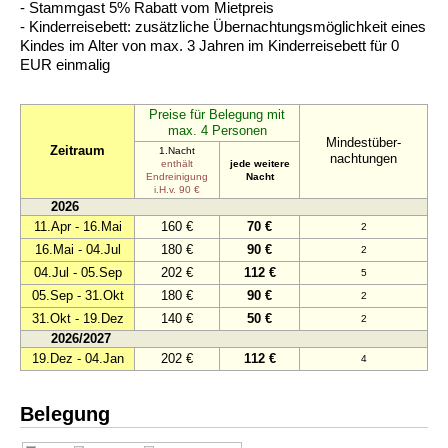
- Stammgast 5% Rabatt vom Mietpreis
- Kinderreisebett: zusätzliche Übernachtungsmöglichkeit eines
Kindes im Alter von max. 3 Jahren im Kinderreisebett für 0
EUR einmalig
Preise für Belegung mit
max. 4 Personen
Mindestüber-
Zeitraum
1.Nacht
nachtungen
enthält
jede weitere
Endreinigung
Nacht
i.H.v. 90 €
2026
11.Apr - 16.Mai
160 €
70 €
2
16.Mai - 04.Jul
180 €
90 €
2
04.Jul - 05.Sep
202 €
112 €
5
05.Sep - 31.Okt
180 €
90 €
2
31.Okt - 19.Dez
140 €
50 €
2
2026/2027
19.Dez - 04.Jan
202 €
112 €
4
Belegung