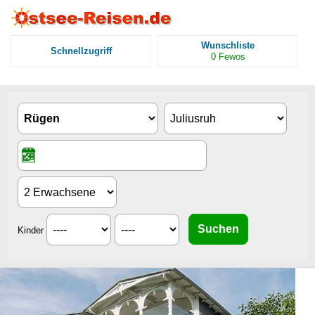
Wunschliste
Schnellzugriff
0
Fewos
Kinder