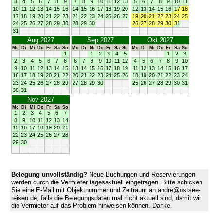
3
4
5
6
7
8
9
7
8
9
10
11
12
13
5
6
7
8
9
10
11
10
11
12
13
14
15
16
14
15
16
17
18
19
20
12
13
14
15
16
17
18
17
18
19
20
21
22
23
21
22
23
24
25
26
27
19
20
21
22
23
24
25
24
25
26
27
28
29
30
28
29
30
26
27
28
29
30
31
31
Aug 2027
Sep 2027
Okt 2027
Mo
Di
Mi
Do
Fr
Sa
So
Mo
Di
Mi
Do
Fr
Sa
So
Mo
Di
Mi
Do
Fr
Sa
So
1
1
2
3
4
5
1
2
3
2
3
4
5
6
7
8
6
7
8
9
10
11
12
4
5
6
7
8
9
10
9
10
11
12
13
14
15
13
14
15
16
17
18
19
11
12
13
14
15
16
17
16
17
18
19
20
21
22
20
21
22
23
24
25
26
18
19
20
21
22
23
24
23
24
25
26
27
28
29
27
28
29
30
25
26
27
28
29
30
31
30
31
Nov 2027
Mo
Di
Mi
Do
Fr
Sa
So
1
2
3
4
5
6
7
8
9
10
11
12
13
14
15
16
17
18
19
20
21
22
23
24
25
26
27
28
29
30
Belegung unvollständig?
Neue Buchungen und Reservierungen
werden durch die Vermieter tagesaktuell eingetragen. Bitte schicken
Sie eine E-Mail mit Objektnummer und Zeitraum an andre@ostsee-
reisen.de, falls die Belegungsdaten mal nicht aktuell sind, damit wir
die Vermieter auf das Problem hinweisen können. Danke.