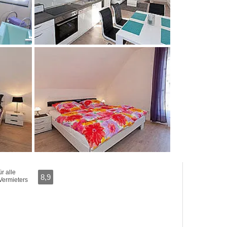
r alle
8,9
Vermieters