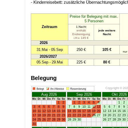
- Kinderreisebett: zusätzliche Übernachtungsmöglich
Preise für Belegung mit max.
5 Personen
Zeitraum
1.Nacht
enthält
jede weitere
Endreinigung
Nacht
i.H.v. 145 €
2026
31.Mai - 05.Sep
250 €
105 €
nur
2026/2027
05.Sep - 29.Mai
225 €
80 €
Belegung
Copyright © 20
Belegt
An-/Abreise
Reservierung
Aug 2026
Sep 2026
Okt 2026
Mo
Di
Mi
Do
Fr
Sa
So
Mo
Di
Mi
Do
Fr
Sa
So
Mo
Di
Mi
Do
Fr
1
2
1
2
3
4
5
6
1
2
3
4
5
6
7
8
9
7
8
9
10
11
12
13
5
6
7
8
9
10
11
12
13
14
15
16
14
15
16
17
18
19
20
12
13
14
15
16
17
18
19
20
21
22
23
21
22
23
24
25
26
27
19
20
21
22
23
24
25
26
27
28
29
30
28
29
30
26
27
28
29
30
31