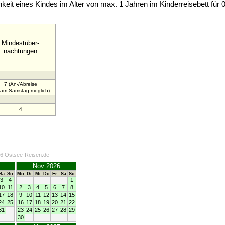
keit eines Kindes im Alter von max. 1 Jahren im Kinderreisebett für
Mindestüber-
nachtungen
7 (An-/Abreise
 am Samstag möglich)
4
26 Ostsee-Reisen.de
Nov 2026
Sa
So
Mo
Di
Mi
Do
Fr
Sa
So
3
4
1
10
11
2
3
4
5
6
7
8
17
18
9
10
11
12
13
14
15
24
25
16
17
18
19
20
21
22
31
23
24
25
26
27
28
29
30