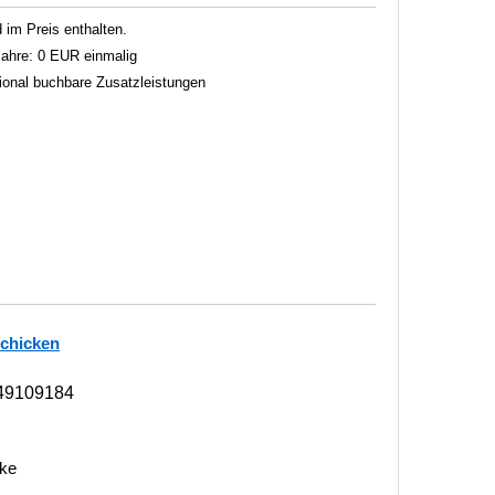
im Preis enthalten.
 Jahre: 0 EUR einmalig
tional buchbare Zusatzleistungen
schicken
49109184
nke