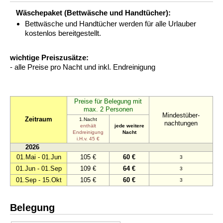
Wäschepaket (Bettwäsche und Handtücher):
Bettwäsche und Handtücher werden für alle Urlauber
kostenlos bereitgestellt.
wichtige Preiszusätze:
- alle Preise pro Nacht und inkl. Endreinigung
Preise für Belegung mit
max. 2 Personen
Mindestüber-
Zeitraum
1.Nacht
nachtungen
enthält
jede weitere
Endreinigung
Nacht
i.H.v. 45 €
2026
01.Mai - 01.Jun
105 €
60 €
3
01.Jun - 01.Sep
109 €
64 €
3
01.Sep - 15.Okt
105 €
60 €
3
Belegung