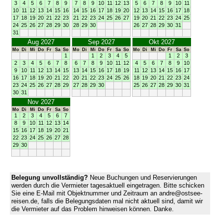
3
4
5
6
7
8
9
7
8
9
10
11
12
13
5
6
7
8
9
10
11
10
11
12
13
14
15
16
14
15
16
17
18
19
20
12
13
14
15
16
17
18
17
18
19
20
21
22
23
21
22
23
24
25
26
27
19
20
21
22
23
24
25
24
25
26
27
28
29
30
28
29
30
26
27
28
29
30
31
31
Aug 2027
Sep 2027
Okt 2027
Mo
Di
Mi
Do
Fr
Sa
So
Mo
Di
Mi
Do
Fr
Sa
So
Mo
Di
Mi
Do
Fr
Sa
So
1
1
2
3
4
5
1
2
3
2
3
4
5
6
7
8
6
7
8
9
10
11
12
4
5
6
7
8
9
10
9
10
11
12
13
14
15
13
14
15
16
17
18
19
11
12
13
14
15
16
17
16
17
18
19
20
21
22
20
21
22
23
24
25
26
18
19
20
21
22
23
24
23
24
25
26
27
28
29
27
28
29
30
25
26
27
28
29
30
31
30
31
Nov 2027
Mo
Di
Mi
Do
Fr
Sa
So
1
2
3
4
5
6
7
8
9
10
11
12
13
14
15
16
17
18
19
20
21
22
23
24
25
26
27
28
29
30
Belegung unvollständig?
Neue Buchungen und Reservierungen
werden durch die Vermieter tagesaktuell eingetragen. Bitte schicken
Sie eine E-Mail mit Objektnummer und Zeitraum an andre@ostsee-
reisen.de, falls die Belegungsdaten mal nicht aktuell sind, damit wir
die Vermieter auf das Problem hinweisen können. Danke.