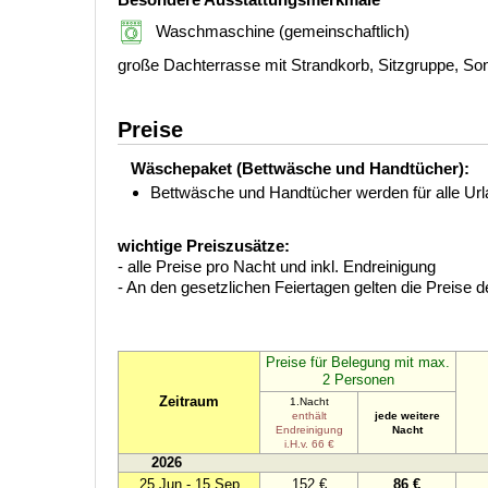
Waschmaschine (gemeinschaftlich)
große Dachterrasse mit Strandkorb, Sitzgruppe, S
Preise
Wäschepaket (Bettwäsche und Handtücher):
Bettwäsche und Handtücher werden für alle Urlau
wichtige Preiszusätze:
- alle Preise pro Nacht und inkl. Endreinigung
- An den gesetzlichen Feiertagen gelten die Preise 
Preise für Belegung mit max.
2 Personen
Zeitraum
1.Nacht
enthält
jede weitere
Endreinigung
Nacht
i.H.v. 66 €
2026
25.Jun - 15.Sep
152 €
86 €