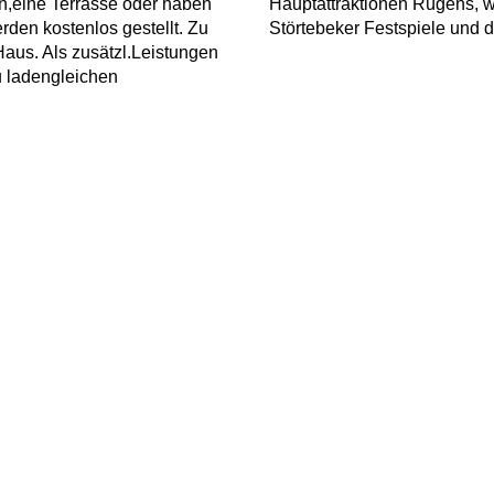
,eine Terrasse oder haben
Hauptattraktionen Rügens, w
rden kostenlos gestellt. Zu
Störtebeker Festspiele und 
Haus. Als zusätzl.Leistungen
u ladengleichen