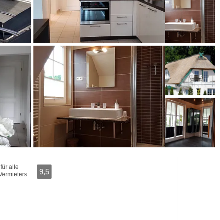
ür alle
9,5
Vermieters