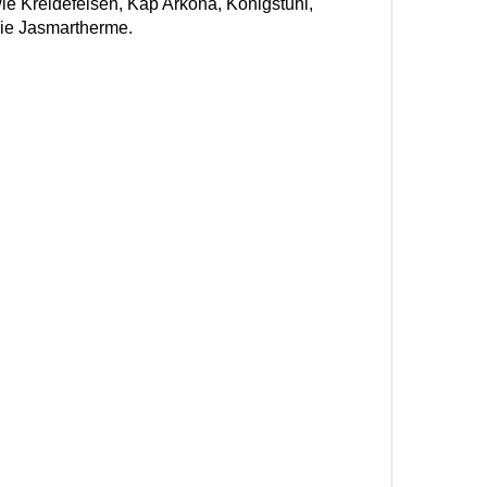
ie Kreidefelsen, Kap Arkona, Königstuhl,
die Jasmartherme.