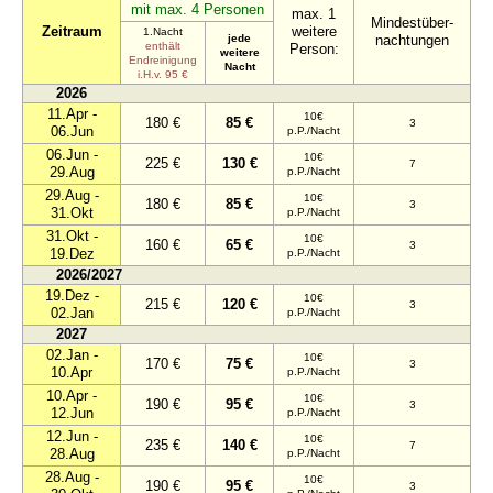
mit max. 4 Personen
max. 1
Mindestüber-
Zeitraum
weitere
1.Nacht
jede
nachtungen
enthält
Person:
weitere
Endreinigung
Nacht
i.H.v. 95 €
2026
11.Apr -
10€
180 €
85 €
3
06.Jun
p.P./Nacht
06.Jun -
10€
225 €
130 €
7
29.Aug
p.P./Nacht
29.Aug -
10€
180 €
85 €
3
31.Okt
p.P./Nacht
31.Okt -
10€
160 €
65 €
3
19.Dez
p.P./Nacht
2026/2027
19.Dez -
10€
215 €
120 €
3
02.Jan
p.P./Nacht
2027
02.Jan -
10€
170 €
75 €
3
10.Apr
p.P./Nacht
10.Apr -
10€
190 €
95 €
3
12.Jun
p.P./Nacht
12.Jun -
10€
235 €
140 €
7
28.Aug
p.P./Nacht
28.Aug -
10€
190 €
95 €
3