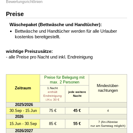
Bewertungsrichtlinien
Preise
Wäschepaket (Bettwäsche und Handtücher):
Bettwäsche und Handtücher werden für alle Urlauber
kostenlos bereitgestellt.
wichtige Preiszusätze:
- alle Preise pro Nacht und inkl. Endreinigung
Preise für Belegung mit
max. 2 Personen
Mindestüber-
Zeitraum
1.Nacht
nachtungen
enthält
jede weitere
Endreinigung
Nacht
i.H.v. 30 €
2025/2026
30.Sep - 15.Jun
75 €
45 €
4
2026
7 (An-/Abreise
15.Jun - 30.Sep
85 €
55 €
nur am Samstag möglich)
2026/2027