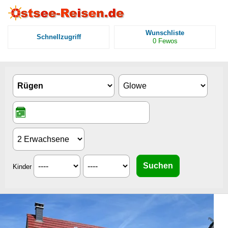
Wunschliste
Schnellzugriff
0
Fewos
Kinder