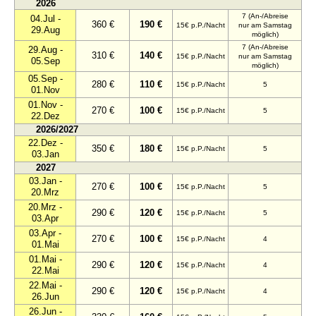
2026
7 (An-/Abreise
04.Jul -
360 €
190 €
15€ p.P./Nacht
nur am Samstag
29.Aug
möglich)
7 (An-/Abreise
29.Aug -
310 €
140 €
15€ p.P./Nacht
nur am Samstag
05.Sep
möglich)
05.Sep -
280 €
110 €
15€ p.P./Nacht
5
01.Nov
01.Nov -
270 €
100 €
15€ p.P./Nacht
5
22.Dez
2026/2027
22.Dez -
350 €
180 €
15€ p.P./Nacht
5
03.Jan
2027
03.Jan -
270 €
100 €
15€ p.P./Nacht
5
20.Mrz
20.Mrz -
290 €
120 €
15€ p.P./Nacht
5
03.Apr
03.Apr -
270 €
100 €
15€ p.P./Nacht
4
01.Mai
01.Mai -
290 €
120 €
15€ p.P./Nacht
4
22.Mai
22.Mai -
290 €
120 €
15€ p.P./Nacht
4
26.Jun
26.Jun -