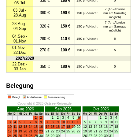
330 €
160 €
15€ p.P./Nacht
5
03.Jul
7 (An-/Abreise
03.Jul -
360 €
190 €
15€ p.P./Nacht
nur am Samstag
28.Aug
möglich)
7 (An-/Abreise
28.Aug -
320 €
150 €
15€ p.P./Nacht
nur am Samstag
04.Sep
möglich)
04.Sep -
280 €
110 €
15€ p.P./Nacht
5
01.Nov
01.Nov -
270 €
100 €
15€ p.P./Nacht
5
22.Dez
2027/2028
22.Dez -
350 €
180 €
15€ p.P./Nacht
5
03.Jan
Belegung
Belegt
An-/Abreise
Reservierung
Copyright © 2026 Ostsee-Reisen.de
Aug 2026
Sep 2026
Okt 2026
Mo
Di
Mi
Do
Fr
Sa
So
Mo
Di
Mi
Do
Fr
Sa
So
Mo
Di
Mi
Do
Fr
Sa
So
1
2
1
2
3
4
5
6
1
2
3
4
3
4
5
6
7
8
9
7
8
9
10
11
12
13
5
6
7
8
9
10
11
10
11
12
13
14
15
16
14
15
16
17
18
19
20
12
13
14
15
16
17
18
17
18
19
20
21
22
23
21
22
23
24
25
26
27
19
20
21
22
23
24
25
24
25
26
27
28
29
30
28
29
30
26
27
28
29
30
31