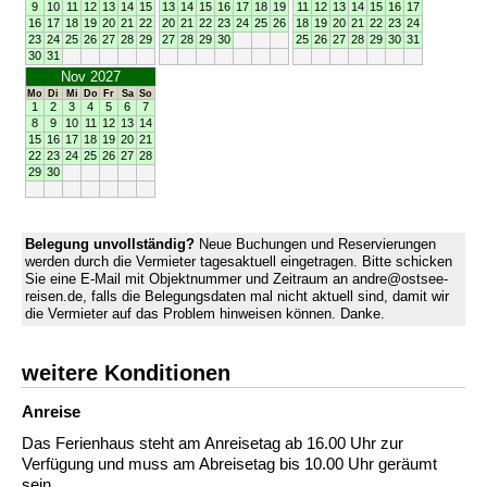
9
10
11
12
13
14
15
13
14
15
16
17
18
19
11
12
13
14
15
16
17
16
17
18
19
20
21
22
20
21
22
23
24
25
26
18
19
20
21
22
23
24
23
24
25
26
27
28
29
27
28
29
30
25
26
27
28
29
30
31
30
31
Nov 2027
Mo
Di
Mi
Do
Fr
Sa
So
1
2
3
4
5
6
7
8
9
10
11
12
13
14
15
16
17
18
19
20
21
22
23
24
25
26
27
28
29
30
Belegung unvollständig?
Neue Buchungen und Reservierungen
werden durch die Vermieter tagesaktuell eingetragen. Bitte schicken
Sie eine E-Mail mit Objektnummer und Zeitraum an andre@ostsee-
reisen.de, falls die Belegungsdaten mal nicht aktuell sind, damit wir
die Vermieter auf das Problem hinweisen können. Danke.
weitere Konditionen
Anreise
Das Ferienhaus steht am Anreisetag ab 16.00 Uhr zur
Verfügung und muss am Abreisetag bis 10.00 Uhr geräumt
sein.