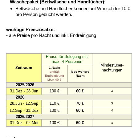
Wäschepaket (Bettwäsche und Handtücher):
Bettwäsche und Handtücher können auf Wunsch für 10 €
pro Person gebucht werden.
wichtige Preiszusätze:
- alle Preise pro Nacht und inkl. Endreinigung
Preise für Belegung mit
max. 4 Personen
Mindestüber-
Zeitraum
1.Nacht
nachtungen
enthält
jede weitere
Endreinigung
Nacht
i.H.v. 40 €
2025/2026
31.Dez - 28.Jun
100 €
60 €
4
2026
28.Jun - 12.Sep
110 €
70 €
5
12.Sep - 31.Dez
100 €
60 €
4
2026/2027
31.Dez - 02.Mai
100 €
60 €
4