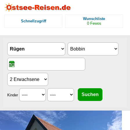
Wunschliste
Schnellzugriff
0
Fewos
Kinder