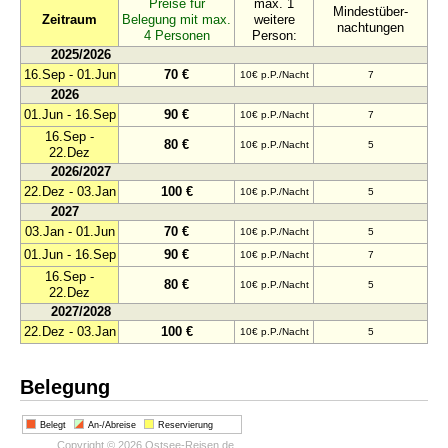
Preise für
max. 1
Mindestüber-
Zeitraum
Belegung mit max.
weitere
nachtungen
4 Personen
Person:
2025/2026
16.Sep - 01.Jun
70 €
10€ p.P./Nacht
7
2026
01.Jun - 16.Sep
90 €
10€ p.P./Nacht
7
16.Sep -
80 €
10€ p.P./Nacht
5
22.Dez
2026/2027
22.Dez - 03.Jan
100 €
10€ p.P./Nacht
5
2027
03.Jan - 01.Jun
70 €
10€ p.P./Nacht
5
01.Jun - 16.Sep
90 €
10€ p.P./Nacht
7
16.Sep -
80 €
10€ p.P./Nacht
5
22.Dez
2027/2028
22.Dez - 03.Jan
100 €
10€ p.P./Nacht
5
Belegung
Belegt
An-/Abreise
Reservierung
Copyright © 2026 Ostsee-Reisen.de