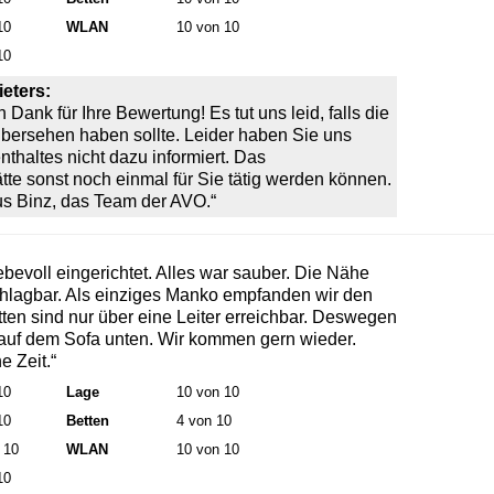
10
WLAN
10 von 10
10
eters:
 Dank für Ihre Bewertung! Es tut uns leid, falls die
ersehen haben sollte. Leider haben Sie uns
thaltes nicht dazu informiert. Das
te sonst noch einmal für Sie tätig werden können.
s Binz, das Team der AVO.“
ebevoll eingerichtet. Alles war sauber. Die Nähe
chlagbar. Als einziges Manko empfanden wir den
ten sind nur über eine Leiter erreichbar. Deswegen
r auf dem Sofa unten. Wir kommen gern wieder.
e Zeit.“
10
Lage
10 von 10
10
Betten
4 von 10
 10
WLAN
10 von 10
10