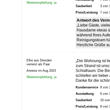
Weiterempfehlung: ja
Sauberkeit
3 von 
Preis/Leistung
7 von 
Antwort des Vermi
„Liebe Gäste, vielen
Hausdame etwas üb
während Ihres Aufen
Reinigungsteam hät
Herzliche Grüße au
Elke aus Dresden
„Die Wohnung ist li
verreist als Paar
zum Strand ist uns
Schlafraum. Die Bet
Anreise im Aug 2023
schliefen wir liebe
Weiterempfehlung: ja
Danke für die schön
Kundenservice
8 von 
Ausstattung
6 von 
Sauberkeit
10 von
Preis/Leistung
8 von 