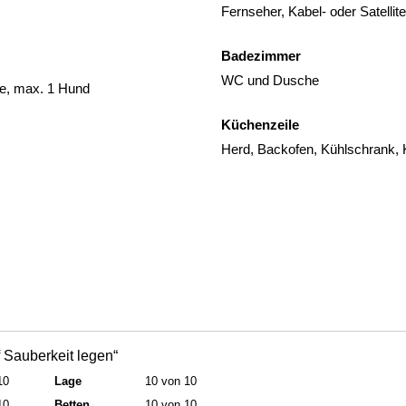
Fernseher, Kabel- oder Satelli
Badezimmer
WC und Dusche
de, max. 1 Hund
Küchenzeile
Herd, Backofen, Kühlschrank, 
f Sauberkeit legen“
10
Lage
10 von 10
10
Betten
10 von 10