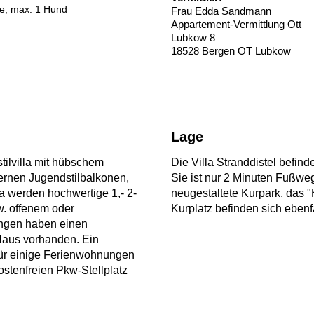
de, max. 1 Hund
Frau Edda Sandmann
Appartement-Vermittlung Ott
Lubkow 8
18528 Bergen OT Lubkow
Lage
stilvilla mit hübschem
Die Villa Stranddistel befin
rnen Jugendstilbalkonen,
Sie ist nur 2 Minuten Fußwe
la werden hochwertige 1,- 2-
neugestaltete Kurpark, das 
. offenem oder
Kurplatz befinden sich ebenfa
ngen haben einen
Haus vorhanden. Ein
 für einige Ferienwohnungen
stenfreien Pkw-Stellplatz