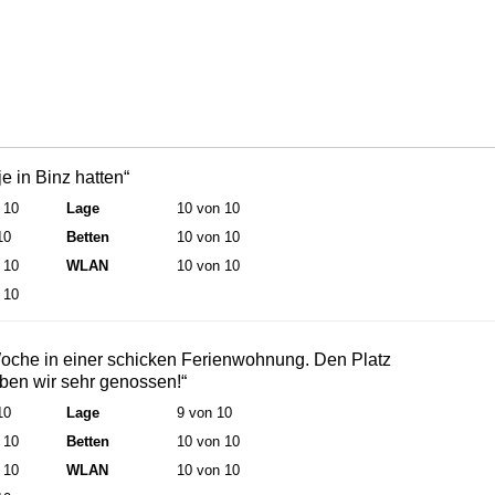
e in Binz hatten“
 10
Lage
10 von 10
10
Betten
10 von 10
 10
WLAN
10 von 10
 10
oche in einer schicken Ferienwohnung. Den Platz
ben wir sehr genossen!“
10
Lage
9 von 10
 10
Betten
10 von 10
 10
WLAN
10 von 10