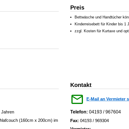
Preis
Bettwäsche und Handtücher könn
Kinderreisebett für Kinder bis 1
zzgl. Kosten für Kurtaxe und op
Kontakt
E-Mail an Vermieter 
1 Jahren
Telefon:
04193 / 967604
 Schlafcouch (160cm x 200cm) im
Fax:
04193 / 969304
Vermieter: