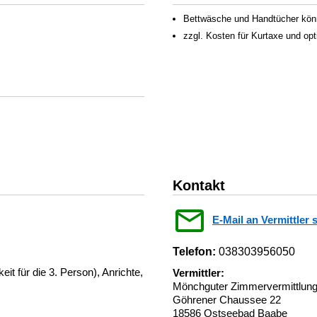
Bettwäsche und Handtücher könn
zzgl. Kosten für Kurtaxe und op
Kontakt
E-Mail an Vermittler 
Telefon:
038303956050
t für die 3. Person), Anrichte,
Vermittler:
Mönchguter Zimmervermittlu
Göhrener Chaussee 22
18586 Ostseebad Baabe