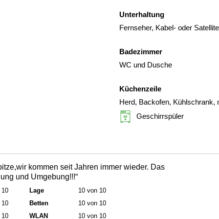
Unterhaltung
Fernseher, Kabel- oder Satelli
Badezimmer
WC und Dusche
Küchenzeile
Herd, Backofen, Kühlschrank, 
Geschirrspüler
pitze,wir kommen seit Jahren immer wieder. Das
hnung und Umgebung!!!“
 10
Lage
10 von 10
 10
Betten
10 von 10
 10
WLAN
10 von 10