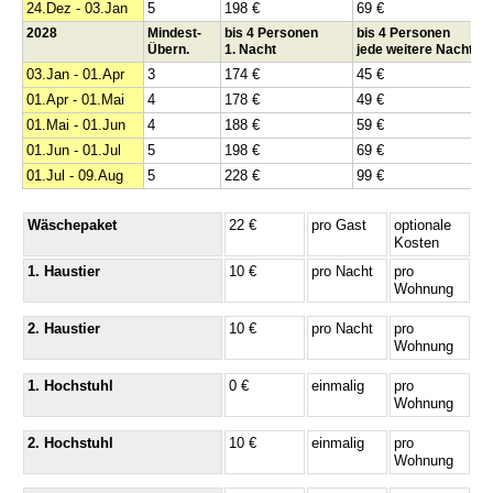
24.Dez - 03.Jan
5
198 €
69 €
2028
Mindest-
bis 4 Personen
bis 4 Personen
Übern.
1. Nacht
jede weitere Nacht
03.Jan - 01.Apr
3
174 €
45 €
01.Apr - 01.Mai
4
178 €
49 €
01.Mai - 01.Jun
4
188 €
59 €
01.Jun - 01.Jul
5
198 €
69 €
01.Jul - 09.Aug
5
228 €
99 €
Wäschepaket
22 €
pro Gast
optionale
Kosten
1. Haustier
10 €
pro Nacht
pro
Wohnung
2. Haustier
10 €
pro Nacht
pro
Wohnung
1. Hochstuhl
0 €
einmalig
pro
Wohnung
2. Hochstuhl
10 €
einmalig
pro
Wohnung