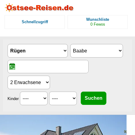
Wunschliste
Schnellzugriff
0
Fewos
Kinder