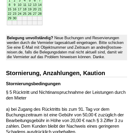
1
2
3
4
5
6
7
8
9
10
11
12
13
14
15
16
17
18
19
20
21
22
23
24
25
26
27
28
29
30
Belegung unvollständig?
Neue Buchungen und Reservierungen
werden durch die Vermieter tagesaktuell eingetragen. Bitte schicken
Sie eine E-Mail mit Objektnummer und Zeitraum an andre@ostsee-
reisen.de, falls die Belegungsdaten mal nicht aktuell sind, damit wir
die Vermieter auf das Problem hinweisen können. Danke.
Stornierung, Anzahlungen, Kaution
Stornierungs­bedingungen
§ 5 Rücktritt und Nichtinanspruchnahme der Leistungen durch
den Mieter
a) bei Zugang des Rücktritts bis zum 91. Tag vor dem
Buchungszeitraum ist eine Gebühr von 50,00 € zuzüglich der
Bearbeitungsgebühr in Höhe von 20,00 € nach § 3 Ziffer 3 zu
zahlen. Dem Kunden bleibt der Nachweis eines geringeren
Schadens ausdrücklich vorbehalten.