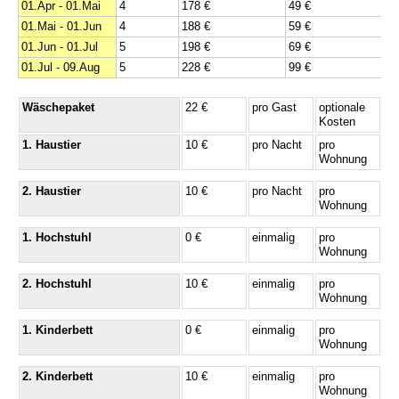
01.Apr - 01.Mai
4
178 €
49 €
01.Mai - 01.Jun
4
188 €
59 €
01.Jun - 01.Jul
5
198 €
69 €
01.Jul - 09.Aug
5
228 €
99 €
Wäschepaket
22 €
pro Gast
optionale
Kosten
1. Haustier
10 €
pro Nacht
pro
Wohnung
2. Haustier
10 €
pro Nacht
pro
Wohnung
1. Hochstuhl
0 €
einmalig
pro
Wohnung
2. Hochstuhl
10 €
einmalig
pro
Wohnung
1. Kinderbett
0 €
einmalig
pro
Wohnung
2. Kinderbett
10 €
einmalig
pro
Wohnung