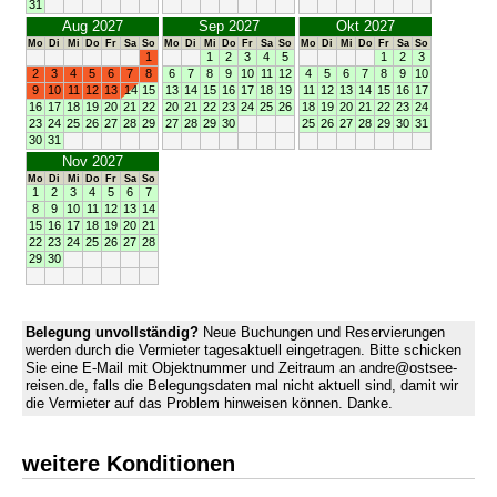
31
Aug 2027
Sep 2027
Okt 2027
Mo
Di
Mi
Do
Fr
Sa
So
Mo
Di
Mi
Do
Fr
Sa
So
Mo
Di
Mi
Do
Fr
Sa
So
1
1
2
3
4
5
1
2
3
2
3
4
5
6
7
8
6
7
8
9
10
11
12
4
5
6
7
8
9
10
9
10
11
12
13
14
15
13
14
15
16
17
18
19
11
12
13
14
15
16
17
16
17
18
19
20
21
22
20
21
22
23
24
25
26
18
19
20
21
22
23
24
23
24
25
26
27
28
29
27
28
29
30
25
26
27
28
29
30
31
30
31
Nov 2027
Mo
Di
Mi
Do
Fr
Sa
So
1
2
3
4
5
6
7
8
9
10
11
12
13
14
15
16
17
18
19
20
21
22
23
24
25
26
27
28
29
30
Belegung unvollständig?
Neue Buchungen und Reservierungen
werden durch die Vermieter tagesaktuell eingetragen. Bitte schicken
Sie eine E-Mail mit Objektnummer und Zeitraum an andre@ostsee-
reisen.de, falls die Belegungsdaten mal nicht aktuell sind, damit wir
die Vermieter auf das Problem hinweisen können. Danke.
weitere Konditionen