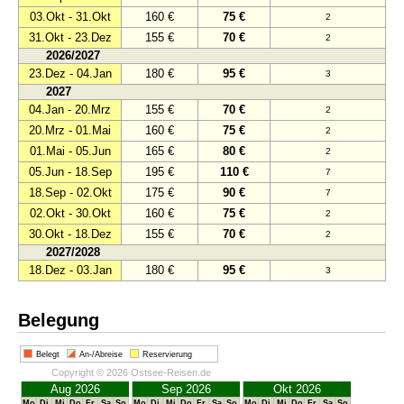
03.Okt - 31.Okt
160 €
75 €
2
31.Okt - 23.Dez
155 €
70 €
2
2026/2027
23.Dez - 04.Jan
180 €
95 €
3
2027
04.Jan - 20.Mrz
155 €
70 €
2
20.Mrz - 01.Mai
160 €
75 €
2
01.Mai - 05.Jun
165 €
80 €
2
05.Jun - 18.Sep
195 €
110 €
7
18.Sep - 02.Okt
175 €
90 €
7
02.Okt - 30.Okt
160 €
75 €
2
30.Okt - 18.Dez
155 €
70 €
2
2027/2028
18.Dez - 03.Jan
180 €
95 €
3
Belegung
Belegt
An-/Abreise
Reservierung
Copyright © 2026 Ostsee-Reisen.de
Aug 2026
Sep 2026
Okt 2026
Mo
Di
Mi
Do
Fr
Sa
So
Mo
Di
Mi
Do
Fr
Sa
So
Mo
Di
Mi
Do
Fr
Sa
So