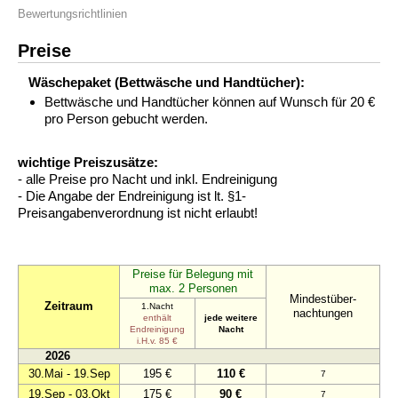
Bewertungsrichtlinien
Preise
Wäschepaket (Bettwäsche und Handtücher):
Bettwäsche und Handtücher können auf Wunsch für 20 €
pro Person gebucht werden.
wichtige Preiszusätze:
- alle Preise pro Nacht und inkl. Endreinigung
- Die Angabe der Endreinigung ist lt. §1-
Preisangabenverordnung ist nicht erlaubt!
Preise für Belegung mit
max. 2 Personen
Mindestüber-
Zeitraum
1.Nacht
nachtungen
enthält
jede weitere
Endreinigung
Nacht
i.H.v. 85 €
2026
30.Mai - 19.Sep
195 €
110 €
7
19.Sep - 03.Okt
175 €
90 €
7