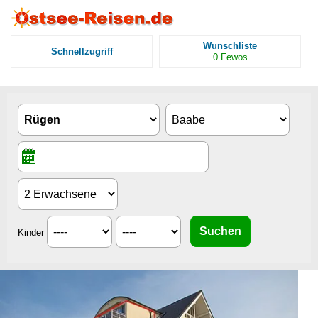
Wunschliste
Schnellzugriff
0
Fewos
Kinder