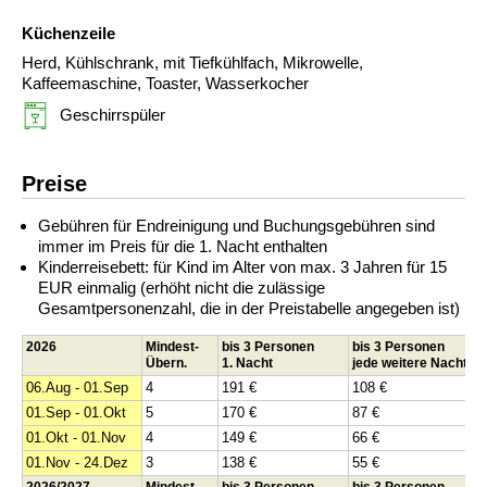
Küchenzeile
Herd, Kühlschrank, mit Tiefkühlfach, Mikrowelle,
Kaffeemaschine, Toaster, Wasserkocher
Geschirrspüler
Preise
Gebühren für Endreinigung und Buchungsgebühren sind
immer im Preis für die 1. Nacht enthalten
Kinderreisebett: für Kind im Alter von max. 3 Jahren für 15
EUR einmalig (erhöht nicht die zulässige
Gesamtpersonenzahl, die in der Preistabelle angegeben ist)
2026
Mindest-
bis 3 Personen
bis 3 Personen
Übern.
1. Nacht
jede weitere Nacht
06.Aug - 01.Sep
4
191 €
108 €
01.Sep - 01.Okt
5
170 €
87 €
01.Okt - 01.Nov
4
149 €
66 €
01.Nov - 24.Dez
3
138 €
55 €