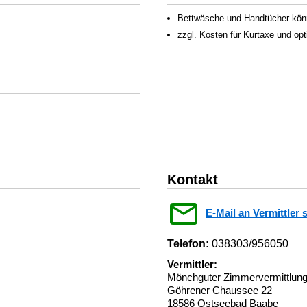
Bettwäsche und Handtücher könn
zzgl. Kosten für Kurtaxe und op
Kontakt
E-Mail an Vermittler 
Telefon:
038303/956050
Vermittler:
Mönchguter Zimmervermittlu
Göhrener Chaussee 22
18586 Ostseebad Baabe