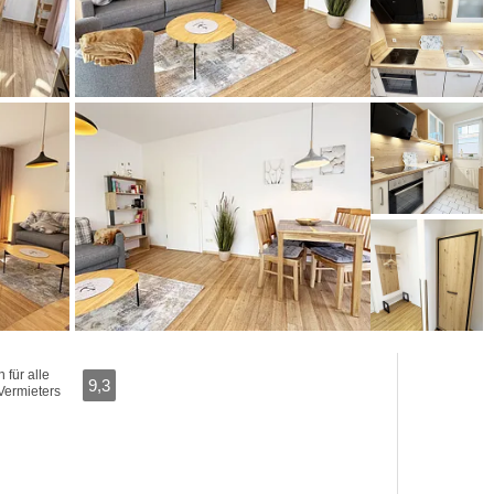
für alle
9,3
Vermieters