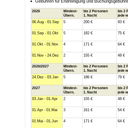
Gebühren für Endreinigung und Buchungsgebühren 
2026
Mindest-
bis 2 Personen
bis 2
Übern.
1. Nacht
jede w
06.Aug - 01.Sep
5
200 €
93 €
01.Sep - 01.Okt
5
182 €
75 €
01.Okt - 01.Nov
4
171 €
64 €
01.Nov - 24.Dez
2
155 €
48 €
2026/2027
Mindest-
bis 2 Personen
bis 2
Übern.
1. Nacht
jede w
24.Dez - 03.Jan
5
186 €
79 €
2027
Mindest-
bis 2 Personen
bis 2
Übern.
1. Nacht
jede w
03.Jan - 01.Apr
2
155 €
48 €
01.Apr - 01.Mai
3
161 €
54 €
01.Mai - 01.Jun
4
171 €
64 €