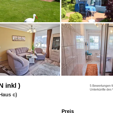
 inkl )
5 Bewertungen fü
Unterkünfte des 
Haus c)
Preis