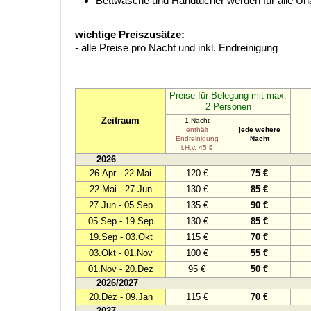
Bettwäsche und Handtücher werden für alle Urlau
wichtige Preiszusätze:
- alle Preise pro Nacht und inkl. Endreinigung
Preise für Belegung mit max.
2 Personen
Zeitraum
1.Nacht
enthält
jede weitere
Endreinigung
Nacht
i.H.v. 45 €
2026
26.Apr - 22.Mai
120 €
75 €
22.Mai - 27.Jun
130 €
85 €
27.Jun - 05.Sep
135 €
90 €
05.Sep - 19.Sep
130 €
85 €
19.Sep - 03.Okt
115 €
70 €
03.Okt - 01.Nov
100 €
55 €
01.Nov - 20.Dez
95 €
50 €
2026/2027
20.Dez - 09.Jan
115 €
70 €
2027