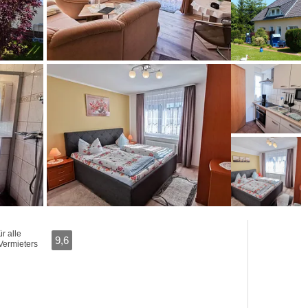
r alle
9,6
Vermieters