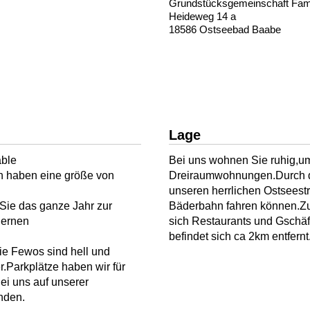
Grundstücksgemeinschaft Fami
Heideweg 14 a
18586 Ostseebad Baabe
Lage
able
Bei uns wohnen Sie ruhig,u
n haben eine größe von
Dreiraumwohnungen.Durch d
unseren herrlichen Ostseest
 Sie das ganze Jahr zur
Bäderbahn fahren können.Z
dernen
sich Restaurants und Gschäf
befindet sich ca 2km entfern
ie Fewos sind hell und
r.Parkplätze haben wir für
i uns auf unserer
nden.