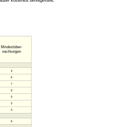
ber kostenlos bereitgestellt.
Mindestüber-
nachtungen
4
6
7
6
5
5
5
6