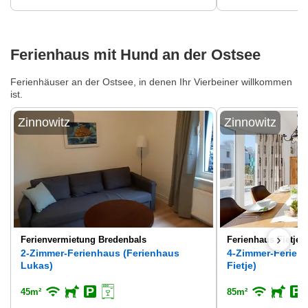
Ferienhaus mit Hund an der Ostsee
Ferienhäuser an der Ostsee, in denen Ihr Vierbeiner willkommen
ist.
Zinnowitz
Zinnowitz
›
Ferienvermietung Bredenbals
Ferienhaus Fietje
2-Zimmer-Ferienhaus (Ferienhaus
4-Zimmer-Ferien
Lukas)
Fietje)
45m²
85m²