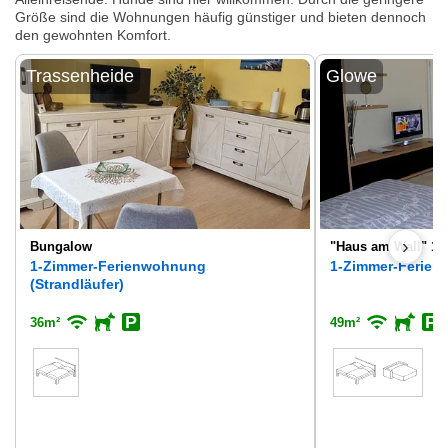
Größe sind die Wohnungen häufig günstiger und bieten dennoch
den gewohnten Komfort.
Trassenheide
Glowe
›
Bungalow
"Haus am Wall" 10 
1-Zimmer-Ferienwohnung
1-Zimmer-Ferie
(Strandläufer)
36m²
49m²