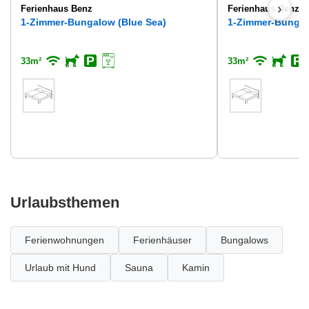
›
Ferienhaus Benz
Ferienhaus Benz
1-Zimmer-Bungalow (Blue Sea)
1-Zimmer-Bungal
33m²
33m²
Urlaubsthemen
Ferienwohnungen
Ferienhäuser
Bungalows
Urlaub mit Hund
Sauna
Kamin