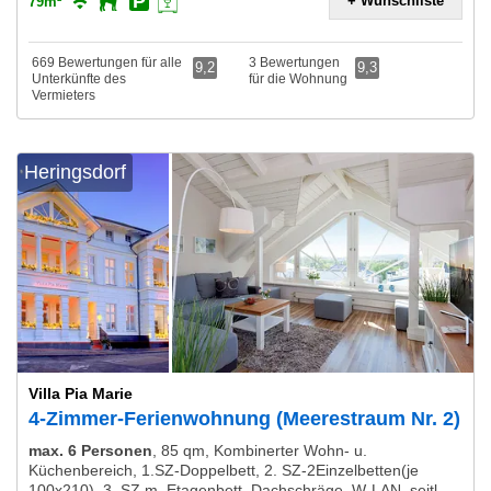
+ Wunschliste
79m²
669 Bewertungen für alle
3 Bewertungen
9,2
9,3
Unterkünfte des
für die Wohnung
Vermieters
Heringsdorf
Villa Pia Marie
4-Zimmer-Ferienwohnung (Meerestraum Nr. 2)
max. 6 Personen
,
85 qm, Kombinerter Wohn- u.
Küchenbereich, 1.SZ-Doppelbett, 2. SZ-2Einzelbetten(je
100x210), 3. SZ m. Etagenbett, Dachschräge, W-LAN, seitl.