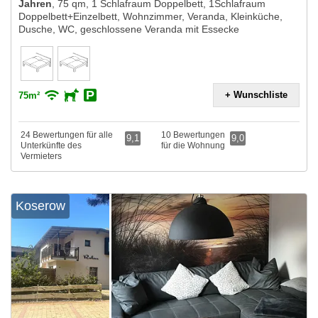
Jahren
,
75 qm, 1 Schlafraum Doppelbett, 1Schlafraum
Doppelbett+Einzelbett, Wohnzimmer, Veranda, Kleinküche,
Dusche, WC, geschlossene Veranda mit Essecke
+ Wunschliste
75m²
24 Bewertungen für alle
10 Bewertungen
9,1
9,0
Unterkünfte des
für die Wohnung
Vermieters
Koserow