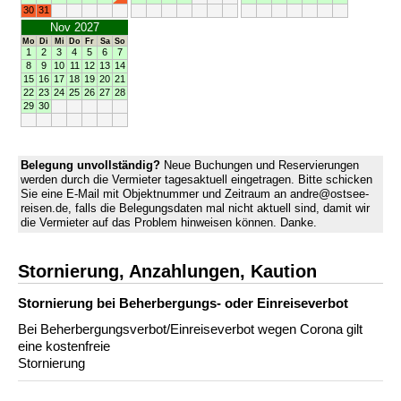
30
31
Nov 2027
Mo
Di
Mi
Do
Fr
Sa
So
1
2
3
4
5
6
7
8
9
10
11
12
13
14
15
16
17
18
19
20
21
22
23
24
25
26
27
28
29
30
Belegung unvollständig?
Neue Buchungen und Reservierungen
werden durch die Vermieter tagesaktuell eingetragen. Bitte schicken
Sie eine E-Mail mit Objektnummer und Zeitraum an andre@ostsee-
reisen.de, falls die Belegungsdaten mal nicht aktuell sind, damit wir
die Vermieter auf das Problem hinweisen können. Danke.
Stornierung, Anzahlungen, Kaution
Stornierung bei Beherbergungs- oder Einreiseverbot
Bei Beherbergungsverbot/Einreiseverbot wegen Corona gilt
eine kostenfreie
Stornierung