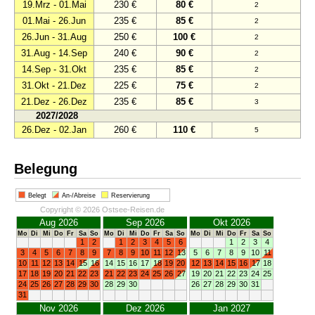
19.Mrz - 01.Mai
230 €
80 €
2
01.Mai - 26.Jun
235 €
85 €
2
26.Jun - 31.Aug
250 €
100 €
2
31.Aug - 14.Sep
240 €
90 €
2
14.Sep - 31.Okt
235 €
85 €
2
31.Okt - 21.Dez
225 €
75 €
2
21.Dez - 26.Dez
235 €
85 €
3
2027/2028
26.Dez - 02.Jan
260 €
110 €
5
Belegung
Belegt
An-/Abreise
Reservierung
Copyright © 2026 Ostsee-Reisen.de
Aug 2026
Sep 2026
Okt 2026
Mo
Di
Mi
Do
Fr
Sa
So
Mo
Di
Mi
Do
Fr
Sa
So
Mo
Di
Mi
Do
Fr
Sa
So
1
2
1
2
3
4
5
6
1
2
3
4
3
4
5
6
7
8
9
7
8
9
10
11
12
13
5
6
7
8
9
10
11
10
11
12
13
14
15
16
14
15
16
17
18
19
20
12
13
14
15
16
17
18
17
18
19
20
21
22
23
21
22
23
24
25
26
27
19
20
21
22
23
24
25
24
25
26
27
28
29
30
28
29
30
26
27
28
29
30
31
31
Nov 2026
Dez 2026
Jan 2027