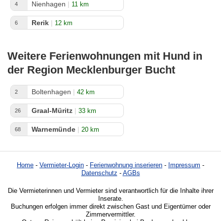
Nienhagen
|
11 km
4
Rerik
|
12 km
6
Weitere Ferienwohnungen mit Hund in
der Region Mecklenburger Bucht
Boltenhagen
|
42 km
2
Graal-Müritz
|
33 km
26
Warnemünde
|
20 km
68
Home
-
Vermieter-Login
-
Ferienwohnung inserieren
-
Impressum
-
Datenschutz
-
AGBs
Die Vermieterinnen und Vermieter sind verantwortlich für die Inhalte ihrer
Inserate.
Buchungen erfolgen immer direkt zwischen Gast und Eigentümer oder
Zimmervermittler.