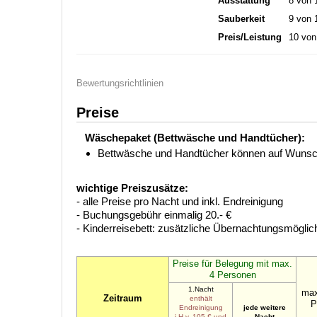
Ausstattung
8 von 
Sauberkeit
9 von 
Preis/Leistung
10 von
Bewertungsrichtlinien
Preise
Wäschepaket (Bettwäsche und Handtücher):
Bettwäsche und Handtücher können auf Wunsch
wichtige Preiszusätze:
- alle Preise pro Nacht und inkl. Endreinigung
- Buchungsgebühr einmalig 20.- €
- Kinderreisebett: zusätzliche Übernachtungsmöglich
Preise für Belegung mit max.
4 Personen
1.Nacht
max
Zeitraum
enthält
P
Endreinigung
jede weitere
i.H.v. 105 € und
Nacht