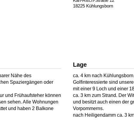
Karl-Risch-Straße 12
18225 Kühlungsborn
Lage
barer Nähe des
ca. 4 km nach Kühlungsborn, 
ichen Spaziergängen oder
Golfinteressierte sind unser
mit einer 9 Loch und einer 1
tur und Frühaufsteher können
ca. 3 km zum Strand. Der Wit
asen sehen. Alle Wohnungen
und besitzt auch einen der 
ttet und haben 2 Balkone
Vorpommerns.
nach Heiligendamm ca. 3 km