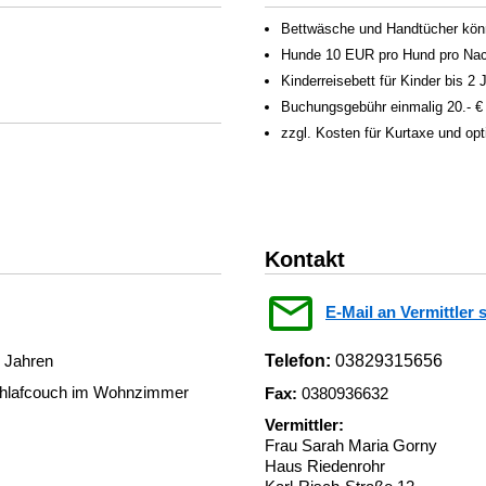
Bettwäsche und Handtücher könn
Hunde 10 EUR pro Hund pro Nac
Kinderreisebett für Kinder bis 2
Buchungsgebühr einmalig 20.- €
zzgl. Kosten für Kurtaxe und op
Kontakt
E-Mail an Vermittler 
2 Jahren
Telefon:
03829315656
Schlafcouch im Wohnzimmer
Fax:
0380936632
Vermittler:
Frau Sarah Maria Gorny
Haus Riedenrohr