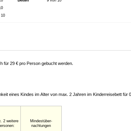
10
Betten
9 von 10
10
 10
 für 29 € pro Person gebucht werden.
keit eines Kindes im Alter von max. 2 Jahren im Kinderreisebett für
. 2 weitere
Mindestüber-
ersonen:
nachtungen