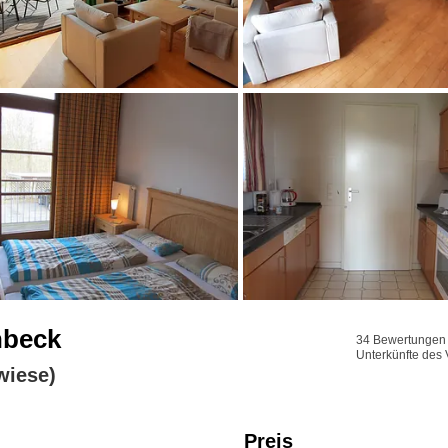
nbeck
34 Bewertungen f
Unterkünfte des 
wiese)
Preis