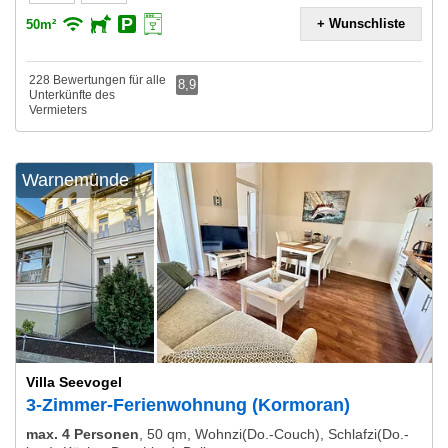
+ Wunschliste
50m²
228 Bewertungen für alle
8,9
Unterkünfte des
Vermieters
Warnemünde
Villa Seevogel
3-Zimmer-Ferienwohnung (Kormoran)
max. 4 Personen
,
50 qm, Wohnzi(Do.-Couch), Schlafzi(Do.-