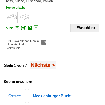
bett), Küche, Duschbad, Balkon
Hunde erlaubt
+ Wunschliste
50m²
228 Bewertungen für alle
8,9
Unterkünfte des
Vermieters
Nächste
>
Seite 1 von 7
Suche erweitern:
Ostsee
Mecklenburger Bucht