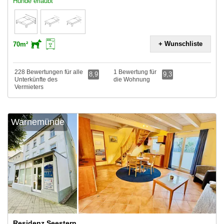
Hunde erlaubt
+ Wunschliste
70m²
228 Bewertungen für alle
1 Bewertung für
8,9
9,3
Unterkünfte des
die Wohnung
Vermieters
Warnemünde
Residenz Seestern