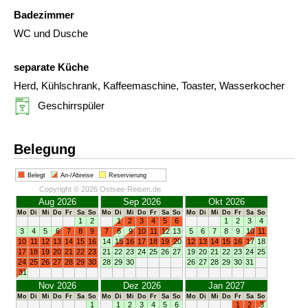
Badezimmer
WC und Dusche
separate Küche
Herd, Kühlschrank, Kaffeemaschine, Toaster, Wasserkocher
Geschirrspüler
Belegung
Belegt
An-/Abreise
Reservierung
Copyright © 2026 Ostsee-Reisen.de
Aug 2026
Sep 2026
Okt 2026
Mo
Di
Mi
Do
Fr
Sa
So
Mo
Di
Mi
Do
Fr
Sa
So
Mo
Di
Mi
Do
Fr
Sa
So
1
2
1
2
3
4
5
6
1
2
3
4
3
4
5
6
7
8
9
7
8
9
10
11
12
13
5
6
7
8
9
10
11
10
11
12
13
14
15
16
14
15
16
17
18
19
20
12
13
14
15
16
17
18
17
18
19
20
21
22
23
21
22
23
24
25
26
27
19
20
21
22
23
24
25
24
25
26
27
28
29
30
28
29
30
26
27
28
29
30
31
31
Nov 2026
Dez 2026
Jan 2027
Mo
Di
Mi
Do
Fr
Sa
So
Mo
Di
Mi
Do
Fr
Sa
So
Mo
Di
Mi
Do
Fr
Sa
So
1
1
2
3
4
5
6
1
2
3