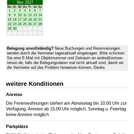
Nov 2027
Mo
Di
Mi
Do
Fr
Sa
So
1
2
3
4
5
6
7
8
9
10
11
12
13
14
15
16
17
18
19
20
21
22
23
24
25
26
27
28
29
30
Belegung unvollständig?
Neue Buchungen und Reservierungen
werden durch die Vermieter tagesaktuell eingetragen. Bitte schicken
Sie eine E-Mail mit Objektnummer und Zeitraum an andre@ostsee-
reisen.de, falls die Belegungsdaten mal nicht aktuell sind, damit wir
die Vermieter auf das Problem hinweisen können. Danke.
weitere Konditionen
Anreise
Die Ferienwohnungen stehen am Abreisetag bis 10.00 Uhr zur
Verfügung. Anreise ab 15.00 Uhr möglich, Sonntag u. Feiertag
keine Anreise möglich
Parkplätze