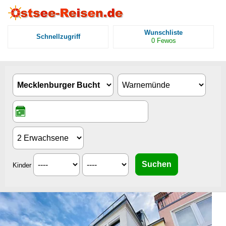
Wunschliste
Schnellzugriff
0
Fewos
Kinder