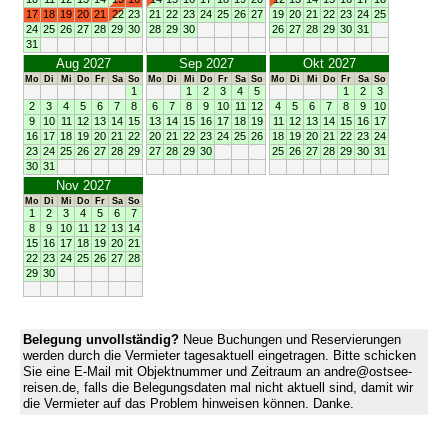
17
18
19
20
21
22
23
21
22
23
24
25
26
27
19
20
21
22
23
24
25
24
25
26
27
28
29
30
28
29
30
26
27
28
29
30
31
31
Aug 2027
Sep 2027
Okt 2027
Mo
Di
Mi
Do
Fr
Sa
So
Mo
Di
Mi
Do
Fr
Sa
So
Mo
Di
Mi
Do
Fr
Sa
So
1
1
2
3
4
5
1
2
3
2
3
4
5
6
7
8
6
7
8
9
10
11
12
4
5
6
7
8
9
10
9
10
11
12
13
14
15
13
14
15
16
17
18
19
11
12
13
14
15
16
17
16
17
18
19
20
21
22
20
21
22
23
24
25
26
18
19
20
21
22
23
24
23
24
25
26
27
28
29
27
28
29
30
25
26
27
28
29
30
31
30
31
Nov 2027
Mo
Di
Mi
Do
Fr
Sa
So
1
2
3
4
5
6
7
8
9
10
11
12
13
14
15
16
17
18
19
20
21
22
23
24
25
26
27
28
29
30
Belegung unvollständig?
Neue Buchungen und Reservierungen
werden durch die Vermieter tagesaktuell eingetragen. Bitte schicken
Sie eine E-Mail mit Objektnummer und Zeitraum an andre@ostsee-
reisen.de, falls die Belegungsdaten mal nicht aktuell sind, damit wir
die Vermieter auf das Problem hinweisen können. Danke.