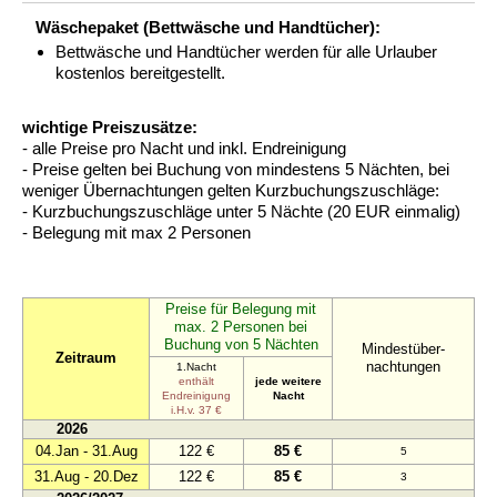
Wäschepaket (Bettwäsche und Handtücher):
Bettwäsche und Handtücher werden für alle Urlauber
kostenlos bereitgestellt.
wichtige Preiszusätze:
- alle Preise pro Nacht und inkl. Endreinigung
- Preise gelten bei Buchung von mindestens 5 Nächten, bei
weniger Übernachtungen gelten Kurzbuchungszuschläge:
- Kurzbuchungszuschläge unter 5 Nächte (20 EUR einmalig)
- Belegung mit max 2 Personen
Preise für Belegung mit
max. 2 Personen bei
Buchung von 5 Nächten
Mindestüber-
Zeitraum
nachtungen
1.Nacht
enthält
jede weitere
Endreinigung
Nacht
i.H.v. 37 €
2026
04.Jan - 31.Aug
122 €
85 €
5
31.Aug - 20.Dez
122 €
85 €
3