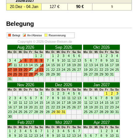
2026/2027
20.Dez - 04.Jan
127 €
90 €
5
Belegung
Belegt
An-/Abreise
Reservierung
Copyright © 2026 Ostsee-Reisen.de
Aug 2026
Sep 2026
Okt 2026
Mo
Di
Mi
Do
Fr
Sa
So
Mo
Di
Mi
Do
Fr
Sa
So
Mo
Di
Mi
Do
Fr
Sa
So
1
2
1
2
3
4
5
6
1
2
3
4
3
4
5
6
7
8
9
7
8
9
10
11
12
13
5
6
7
8
9
10
11
10
11
12
13
14
15
16
14
15
16
17
18
19
20
12
13
14
15
16
17
18
17
18
19
20
21
22
23
21
22
23
24
25
26
27
19
20
21
22
23
24
25
24
25
26
27
28
29
30
28
29
30
26
27
28
29
30
31
31
Nov 2026
Dez 2026
Jan 2027
Mo
Di
Mi
Do
Fr
Sa
So
Mo
Di
Mi
Do
Fr
Sa
So
Mo
Di
Mi
Do
Fr
Sa
So
1
1
2
3
4
5
6
1
2
3
2
3
4
5
6
7
8
7
8
9
10
11
12
13
4
5
6
7
8
9
10
9
10
11
12
13
14
15
14
15
16
17
18
19
20
11
12
13
14
15
16
17
16
17
18
19
20
21
22
21
22
23
24
25
26
27
18
19
20
21
22
23
24
23
24
25
26
27
28
29
28
29
30
31
25
26
27
28
29
30
31
30
Feb 2027
Mrz 2027
Apr 2027
Mo
Di
Mi
Do
Fr
Sa
So
Mo
Di
Mi
Do
Fr
Sa
So
Mo
Di
Mi
Do
Fr
Sa
So
1
2
3
4
5
6
7
1
2
3
4
5
6
7
1
2
3
4
8
9
10
11
12
13
14
8
9
10
11
12
13
14
5
6
7
8
9
10
11