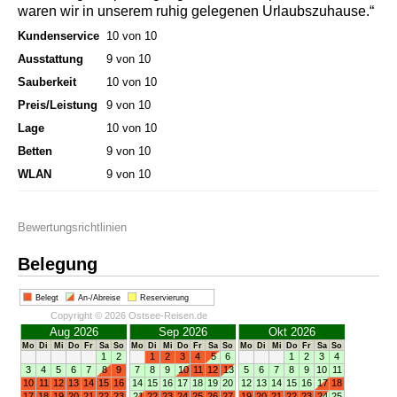
waren wir in unserem ruhig gelegenen Urlaubszuhause.“
Kundenservice
10 von 10
Ausstattung
9 von 10
Sauberkeit
10 von 10
Preis/Leistung
9 von 10
Lage
10 von 10
Betten
9 von 10
WLAN
9 von 10
Bewertungsrichtlinien
Belegung
Belegt
An-/Abreise
Reservierung
Copyright © 2026 Ostsee-Reisen.de
Aug 2026
Sep 2026
Okt 2026
Mo
Di
Mi
Do
Fr
Sa
So
Mo
Di
Mi
Do
Fr
Sa
So
Mo
Di
Mi
Do
Fr
Sa
So
1
2
1
2
3
4
5
6
1
2
3
4
3
4
5
6
7
8
9
7
8
9
10
11
12
13
5
6
7
8
9
10
11
10
11
12
13
14
15
16
14
15
16
17
18
19
20
12
13
14
15
16
17
18
17
18
19
20
21
22
23
21
22
23
24
25
26
27
19
20
21
22
23
24
25