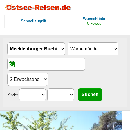
Wunschliste
Schnellzugriff
0
Fewos
Kinder