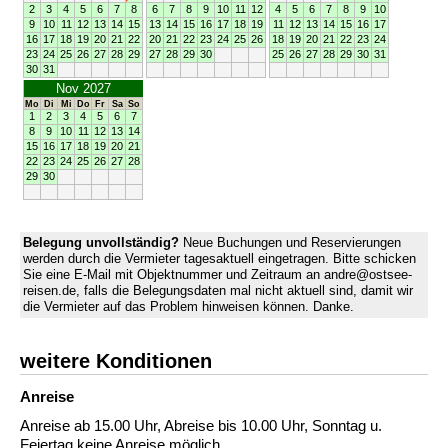
2
3
4
5
6
7
8
6
7
8
9
10
11
12
4
5
6
7
8
9
10
9
10
11
12
13
14
15
13
14
15
16
17
18
19
11
12
13
14
15
16
17
16
17
18
19
20
21
22
20
21
22
23
24
25
26
18
19
20
21
22
23
24
23
24
25
26
27
28
29
27
28
29
30
25
26
27
28
29
30
31
30
31
Nov 2027
Mo
Di
Mi
Do
Fr
Sa
So
1
2
3
4
5
6
7
8
9
10
11
12
13
14
15
16
17
18
19
20
21
22
23
24
25
26
27
28
29
30
Belegung unvollständig?
Neue Buchungen und Reservierungen
werden durch die Vermieter tagesaktuell eingetragen. Bitte schicken
Sie eine E-Mail mit Objektnummer und Zeitraum an andre@ostsee-
reisen.de, falls die Belegungsdaten mal nicht aktuell sind, damit wir
die Vermieter auf das Problem hinweisen können. Danke.
weitere Konditionen
Anreise
Anreise ab 15.00 Uhr, Abreise bis 10.00 Uhr, Sonntag u.
Feiertag keine Anreise möglich