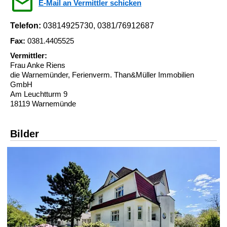
E-Mail an Vermittler schicken
Telefon:
03814925730, 0381/76912687
Fax:
0381.4405525
Vermittler:
Frau Anke Riens
die Warnemünder, Ferienverm. Than&Müller Immobilien
GmbH
Am Leuchtturm 9
18119 Warnemünde
Bilder