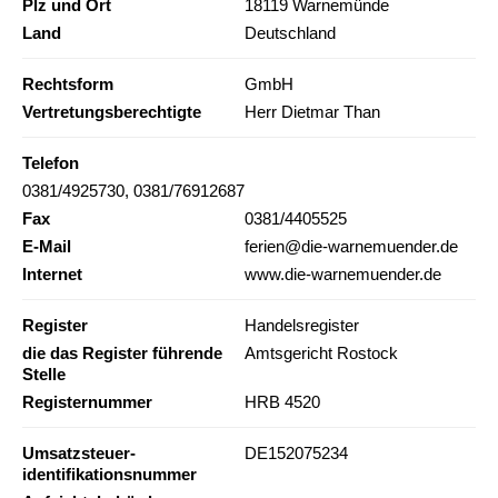
Plz und Ort
18119 Warnemünde
Land
Deutschland
Rechtsform
GmbH
Vertretungsberechtigte
Herr Dietmar Than
Telefon
0381/4925730, 0381/76912687
Fax
0381/4405525
E-Mail
ferien@die-warnemuender.de
Internet
www.die-warnemuender.de
Register
Handelsregister
die das Register führende
Amtsgericht Rostock
Stelle
Registernummer
HRB 4520
Umsatzsteuer-
DE152075234
identifikationsnummer