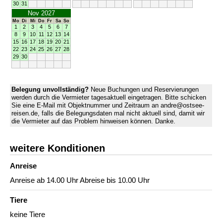
30
31
Nov 2027
Mo
Di
Mi
Do
Fr
Sa
So
1
2
3
4
5
6
7
8
9
10
11
12
13
14
15
16
17
18
19
20
21
22
23
24
25
26
27
28
29
30
Belegung unvollständig?
Neue Buchungen und Reservierungen
werden durch die Vermieter tagesaktuell eingetragen. Bitte schicken
Sie eine E-Mail mit Objektnummer und Zeitraum an andre@ostsee-
reisen.de, falls die Belegungsdaten mal nicht aktuell sind, damit wir
die Vermieter auf das Problem hinweisen können. Danke.
weitere Konditionen
Anreise
Anreise ab 14.00 Uhr Abreise bis 10.00 Uhr
Tiere
keine Tiere