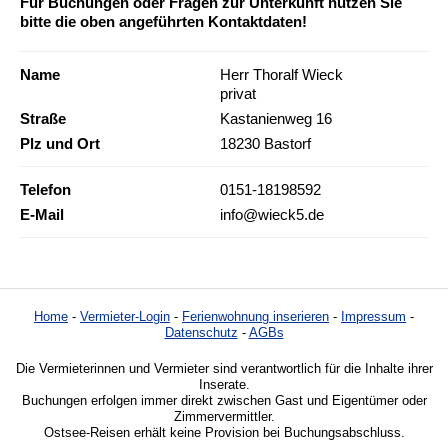
Für Buchungen oder Fragen zur Unterkunft nutzen Sie
bitte die oben angeführten Kontaktdaten!
Name
Herr Thoralf Wieck
privat
Straße
Kastanienweg 16
Plz und Ort
18230 Bastorf
Telefon
0151-18198592
E-Mail
info@wieck5.de
Home
-
Vermieter-Login
-
Ferienwohnung inserieren
-
Impressum
-
Datenschutz
-
AGBs
Die Vermieterinnen und Vermieter sind verantwortlich für die Inhalte ihrer
Inserate.
Buchungen erfolgen immer direkt zwischen Gast und Eigentümer oder
Zimmervermittler.
Ostsee-Reisen erhält keine Provision bei Buchungsabschluss.