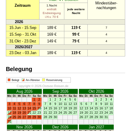
Mindestüber-
Zeitraum
1.Nacht
nachtungen
enthält
jede weitere
Endreinigung
Nacht
i.H.v. 70 €
2026
15.Jun - 15.Sep
189 €
119 €
7
15.Sep - 31.Okt
169 €
99 €
4
31.Okt - 23.Dez
149 €
79 €
4
2026/2027
23.Dez - 03.Jan
189 €
119 €
4
Belegung
Belegt
An-/Abreise
Reservierung
Copyright © 2026 Ostsee-Reisen.de
Aug 2026
Sep 2026
Okt 2026
Mo
Di
Mi
Do
Fr
Sa
So
Mo
Di
Mi
Do
Fr
Sa
So
Mo
Di
Mi
Do
Fr
Sa
So
1
2
1
2
3
4
5
6
1
2
3
4
3
4
5
6
7
8
9
7
8
9
10
11
12
13
5
6
7
8
9
10
11
10
11
12
13
14
15
16
14
15
16
17
18
19
20
12
13
14
15
16
17
18
17
18
19
20
21
22
23
21
22
23
24
25
26
27
19
20
21
22
23
24
25
24
25
26
27
28
29
30
28
29
30
26
27
28
29
30
31
31
Nov 2026
Dez 2026
Jan 2027